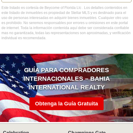
Este listado es cortesía de Beycome of Florida Llc . Los detalles contenidos en
este listado de inmuebles es propiedad de Stellar MLS y es destinado para el
uso de personas interesadas en adquirir bienes inmuebles. Cualquier otro uso
es prohibido. No seremos responsables por errores u omisiones en este portal
de internet. Toda la información contenida aquí debe ser considerada confiable
mas no garantizada, todas las representaciones son aproximadas, y verificación
individual es recomendada.
GUÍA PARA COMPRADORES
INTERNACIONALES – BAHIA
INTERNATIONAL REALTY
Obtenga la Guía Gratuita
Celebration
Champions Gate