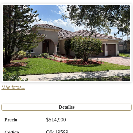
Más fotos...
Detalles
Precio
$514,900
Código
O6419599