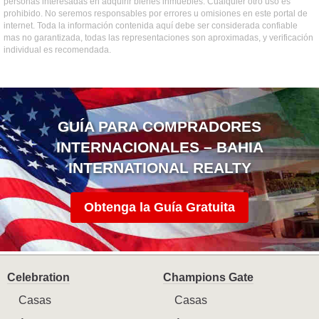
personas interesadas en adquirir bienes inmuebles. Cualquier otro uso es
prohibido. No seremos responsables por errores u omisiones en este portal de
internet. Toda la información contenida aquí debe ser considerada confiable
mas no garantizada, todas las representaciones son aproximadas, y verificación
individual es recomendada.
GUÍA PARA COMPRADORES
INTERNACIONALES – BAHIA
INTERNATIONAL REALTY
Obtenga la Guía Gratuita
Celebration
Champions Gate
Casas
Casas