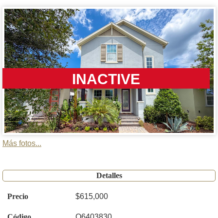
INACTIVE
Más fotos...
Detalles
Precio
$615,000
Código
O6403830