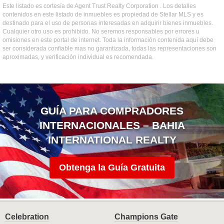
Este listado es cortesía de Agent Trust Realty Corporation . Los detalles
contenidos en este listado de inmuebles es propiedad de Stellar MLS y es
destinado para el uso de personas interesadas en adquirir bienes inmuebles.
Cualquier otro uso es prohibido. No seremos responsables por errores u
omisiones en este portal de internet. Toda la información contenida aquí debe
ser considerada confiable mas no garantizada, todas las representaciones son
aproximadas, y verificación individual es recomendada.
GUÍA PARA COMPRADORES
INTERNACIONALES – BAHIA
INTERNATIONAL REALTY
Obtenga la Guía Gratuita
Celebration
Champions Gate