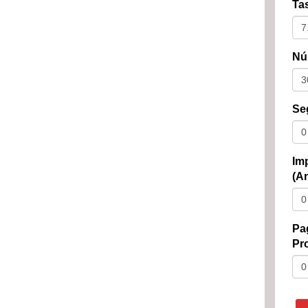
Tas
Nú
Se
Im
(An
Pa
Pro