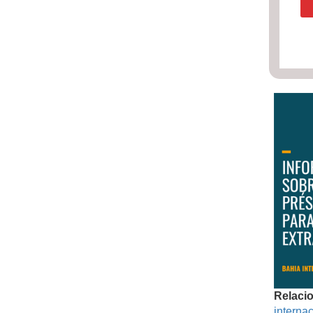
Relaci
internac