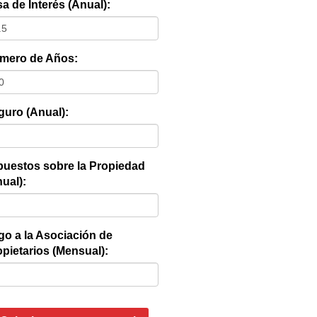
a de Interés (Anual):
mero de Años:
guro (Anual):
puestos sobre la Propiedad
ual):
go a la Asociación de
pietarios (Mensual):