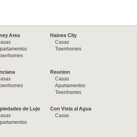
ney Area
Haines City
asas
Casas
partamentos
Townhomes
ownhomes
nciana
Reunion
asas
Casas
ownhomes
Apartamentos
Townhomes
piedades de Lujo
Con Vista al Agua
asas
Casas
partamentos