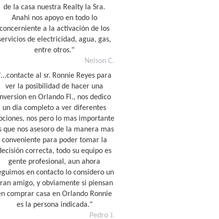
de la casa nuestra Realty la Sra.
Anahi nos apoyo en todo lo
concerniente a la activación de los
servicios de electricidad, agua, gas,
entre otros."
Nelson C.
"...contacte al sr. Ronnie Reyes para
ver la posibilidad de hacer una
inversion en Orlando Fl., nos dedico
un dia completo a ver diferentes
pciones, nos pero lo mas importante
s que nos asesoro de la manera mas
conveniente para poder tomar la
decisión correcta, todo su equipo es
gente profesional, aun ahora
eguimos en contacto lo considero un
ran amigo, y obviamente si piensan
en comprar casa en Orlando Ronnie
es la persona indicada."
Pedro J.