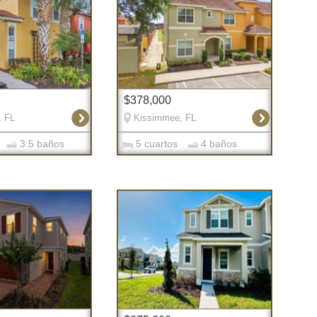
$378,000
, FL
Kissimmee, FL
3.5 baños
5 cuartos
4 baños