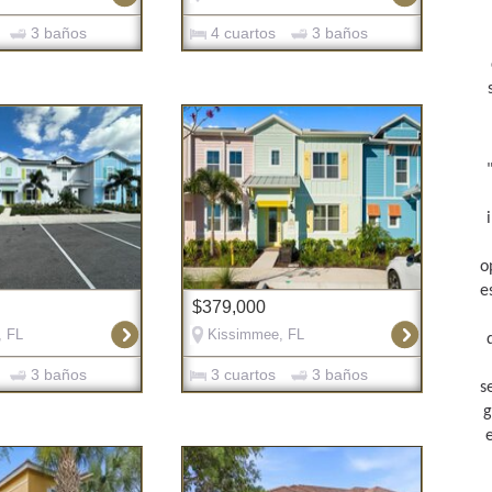
3 baños
4 cuartos
3 baños
o
e
$379,000
, FL
Kissimmee, FL
3 baños
3 cuartos
3 baños
s
g