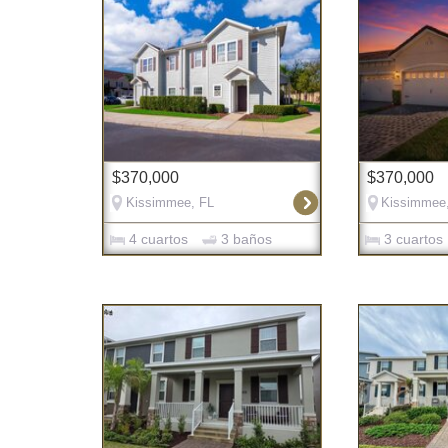
$370,000
$370,000
Kissimmee, FL
Kissimmee
4 cuartos
3 baños
3 cuartos