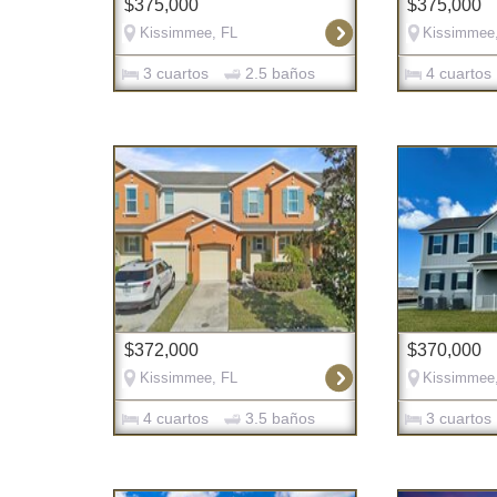
$375,000
$375,000
Kissimmee, FL
Kissimmee
3 cuartos
2.5 baños
4 cuartos
$372,000
$370,000
Kissimmee, FL
Kissimmee
4 cuartos
3.5 baños
3 cuartos