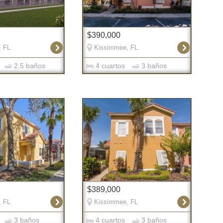
$390,000
, FL
Kissimmee, FL
2.5 baños
4 cuartos
3 baños
$389,000
, FL
Kissimmee, FL
3 baños
4 cuartos
3 baños