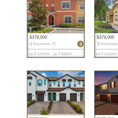
$379,000
$379,000
Kissimmee, FL
Kissimmee
4 cuartos
3 baños
4 cuartos