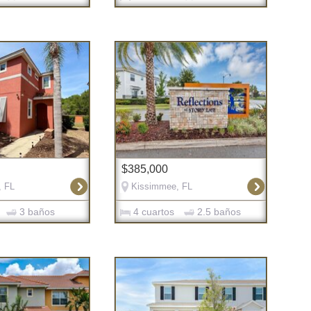
$385,000
, FL
Kissimmee, FL
3 baños
4 cuartos
2.5 baños