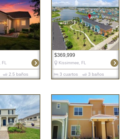
$369,999
, FL
Kissimmee, FL
2.5 baños
3 cuartos
3 baños