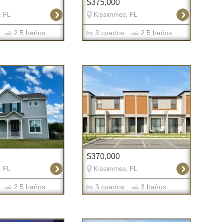
$375,000
, FL
Kissimmee, FL
2.5 baños
3 cuartos
2.5 baños
$370,000
, FL
Kissimmee, FL
2.5 baños
3 cuartos
3 baños