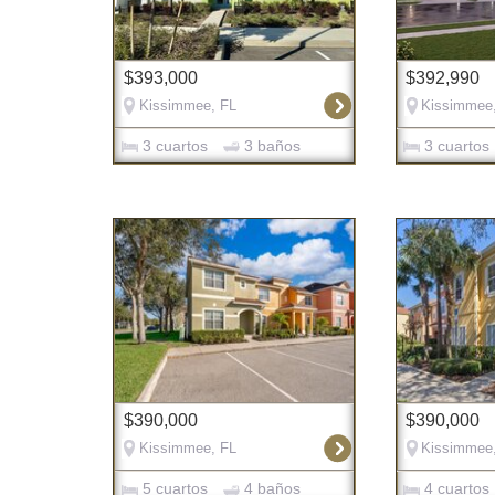
$393,000
$392,990
Kissimmee, FL
Kissimmee
3 cuartos
3 baños
3 cuartos
$390,000
$390,000
Kissimmee, FL
Kissimmee
5 cuartos
4 baños
4 cuartos