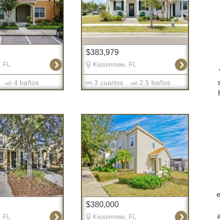
$383,979
, FL
Kissimmee, FL
4 baños
3 cuartos
2.5 baños
$380,000
, FL
Kissimmee, FL