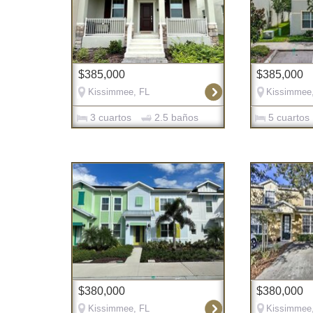
$385,000
$385,000
Kissimmee, FL
Kissimmee
3 cuartos
2.5 baños
5 cuartos
$380,000
$380,000
Kissimmee, FL
Kissimmee