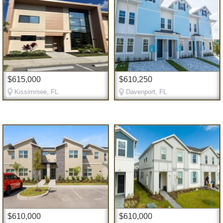
$615,000
$610,250
Kissimmee, FL
Davenport, FL
$610,000
$610,000