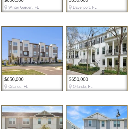
$656,500
$650,000
Winter Garden, FL
Davenport, FL
$650,000
$650,000
Orlando, FL
Orlando, FL