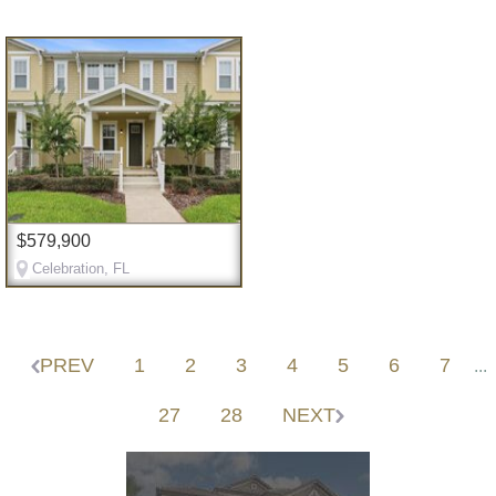
$579,900
Celebration, FL
PREV
1
2
3
4
5
6
7
...
27
28
NEXT