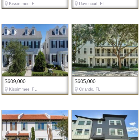
Kissimmee, FL
Davenport, FL
$609,000
$605,000
Kissimmee, FL
Orlando, FL