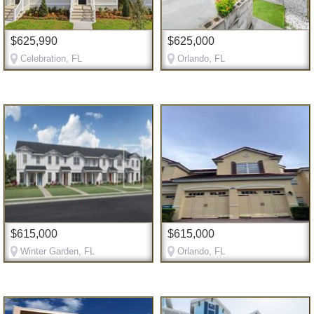
$625,990
$625,000
Celebration, FL
Orlando, FL
$615,000
$615,000
Winter Garden, FL
Orlando, FL