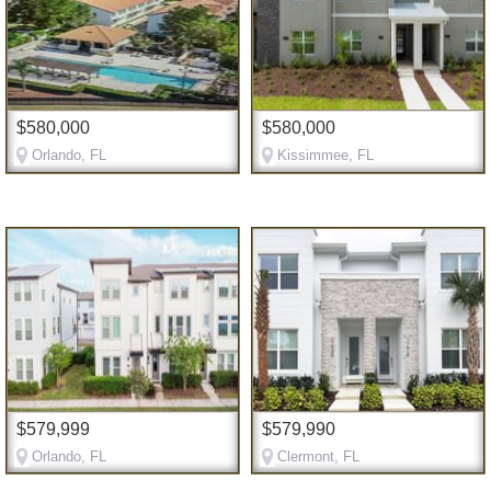
$580,000
$580,000
Orlando, FL
Kissimmee, FL
$579,999
$579,990
Orlando, FL
Clermont, FL