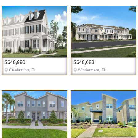
$648,990
$648,683
Celebration, FL
Windermere, FL