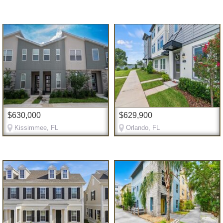
$630,000
$629,900
Kissimmee, FL
Orlando, FL