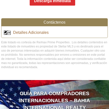
Descarga Inmediata
Contáctenos
Detalles Adicionales
Este listado es cortesía de Re/max Prime Properties . Los detalles contenidos en
este listado de inmuebles es propiedad de Stellar MLS y es destinado para el
uso de personas interesadas en adquirir bienes inmuebles. Cualquier otro uso
es prohibido. No seremos responsables por errores u omisiones en este portal
de internet. Toda la información contenida aquí debe ser considerada confiable
mas no garantizada, todas las representaciones son aproximadas, y verificación
individual es recomendada.
GUÍA PARA COMPRADORES
INTERNACIONALES – BAHIA
INTERNATIONAL REALTY