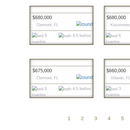
$680,000
$680,000
Clermont, FL
Kissimmee
5
4.5 baños
6
cuartos
cuartos
$675,000
$660,000
Clermont, FL
Orlando, F
5
4.5 baños
3
cuartos
cuartos
1
2
3
4
5