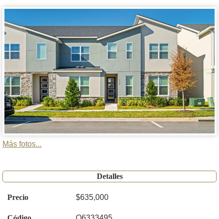
Más fotos...
Detalles
Precio
$635,000
Código
O6333495