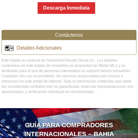
Descarga Inmediata
Contáctenos
Detalles Adicionales
Este listado es cortesía de Summerhill Realty Group Llc . Los detalles
contenidos en este listado de inmuebles es propiedad de Stellar MLS y es
destinado para el uso de personas interesadas en adquirir bienes inmuebles.
Cualquier otro uso es prohibido. No seremos responsables por errores u
omisiones en este portal de internet. Toda la información contenida aquí debe
ser considerada confiable mas no garantizada, todas las representaciones son
aproximadas, y verificación individual es recomendada.
GUÍA PARA COMPRADORES
INTERNACIONALES – BAHIA