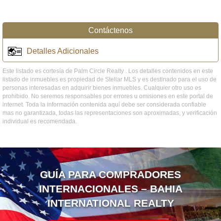
Contáctenos
Detalles Adicionales
Este listado es cortesía de Palm Circle Realty . Los detalles contenidos en este
listado de inmuebles es propiedad de Stellar MLS y es destinado para el uso de
personas interesadas en adquirir bienes inmuebles. Cualquier otro uso es
prohibido. No seremos responsables por errores u omisiones en este portal de
internet. Toda la información contenida aquí debe ser considerada confiable
mas no garantizada, todas las representaciones son aproximadas, y verificación
individual es recomendada.
GUÍA PARA COMPRADORES
INTERNACIONALES – BAHIA
INTERNATIONAL REALTY