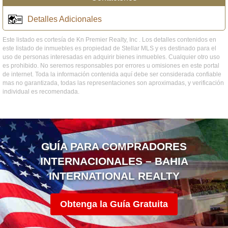
Detalles Adicionales
Este listado es cortesía de Kn Premier Realty, Inc . Los detalles contenidos en
este listado de inmuebles es propiedad de Stellar MLS y es destinado para el
uso de personas interesadas en adquirir bienes inmuebles. Cualquier otro uso
es prohibido. No seremos responsables por errores u omisiones en este portal
de internet. Toda la información contenida aquí debe ser considerada confiable
mas no garantizada, todas las representaciones son aproximadas, y verificación
individual es recomendada.
GUÍA PARA COMPRADORES
INTERNACIONALES – BAHIA
INTERNATIONAL REALTY
Obtenga la Guía Gratuita