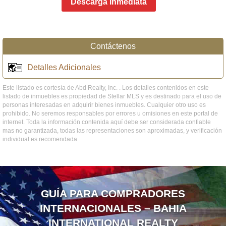
Descarga Inmediata
Contáctenos
Detalles Adicionales
Este listado es cortesía de Abd Realty, Inc. . Los detalles contenidos en este
listado de inmuebles es propiedad de Stellar MLS y es destinado para el uso de
personas interesadas en adquirir bienes inmuebles. Cualquier otro uso es
prohibido. No seremos responsables por errores u omisiones en este portal de
internet. Toda la información contenida aquí debe ser considerada confiable
mas no garantizada, todas las representaciones son aproximadas, y verificación
individual es recomendada.
GUÍA PARA COMPRADORES
INTERNACIONALES – BAHIA
INTERNATIONAL REALTY