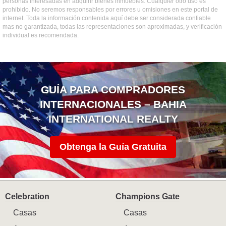
personas interesadas en adquirir bienes inmuebles. Cualquier otro uso es
prohibido. No seremos responsables por errores u omisiones en este portal de
internet. Toda la información contenida aquí debe ser considerada confiable
mas no garantizada, todas las representaciones son aproximadas, y verificación
individual es recomendada.
GUÍA PARA COMPRADORES
INTERNACIONALES – BAHIA
INTERNATIONAL REALTY
Obtenga la Guía Gratuita
Celebration
Champions Gate
Casas
Casas