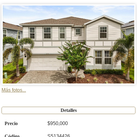
Más fotos...
Detalles
Precio
$950,000
Código
S5134426