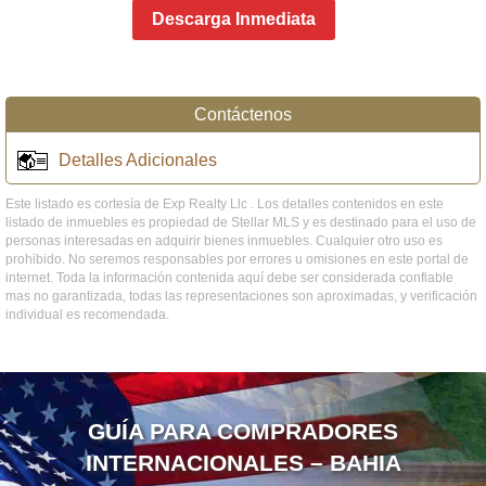
Descarga Inmediata
Contáctenos
Detalles Adicionales
Este listado es cortesía de Exp Realty Llc . Los detalles contenidos en este
listado de inmuebles es propiedad de Stellar MLS y es destinado para el uso de
personas interesadas en adquirir bienes inmuebles. Cualquier otro uso es
prohibido. No seremos responsables por errores u omisiones en este portal de
internet. Toda la información contenida aquí debe ser considerada confiable
mas no garantizada, todas las representaciones son aproximadas, y verificación
individual es recomendada.
GUÍA PARA COMPRADORES
INTERNACIONALES – BAHIA