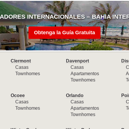
ADORES INTERNACIONALES – BAHIA INTE
Obtenga la Guía Gratuita
Clermont
Davenport
Dis
Casas
Casas
C
Townhomes
Apartamentos
A
Townhomes
T
Ocoee
Orlando
Poi
Casas
Casas
C
Townhomes
Apartamentos
T
Townhomes