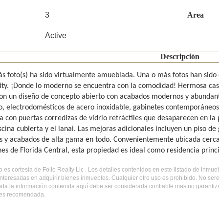
3
Area
Active
Descripción
s foto(s) ha sido virtualmente amueblada. Una o más fotos han sido
ity. ¡Donde lo moderno se encuentra con la comodidad! Hermosa casa
con un diseño de concepto abierto con acabados modernos y abundant
o, electrodomésticos de acero inoxidable, gabinetes contemporáneos y
da con puertas corredizas de vidrio retráctiles que desaparecen en la
scina cubierta y el lanai. Las mejoras adicionales incluyen un piso de 
s y acabados de alta gama en todo. Convenientemente ubicada cerca d
nes de Florida Central, esta propiedad es ideal como residencia princ
do es cortesía de Folio Realty Llc . Los detalles contenidos en este listado de inm
nteresadas en adquirir bienes inmuebles. Cualquier otro uso es prohibido. No ser
Toda la información contenida aquí debe ser considerada confiable mas no garantiz
 es recomendada.