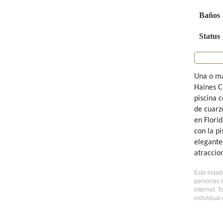
Baños
Status
Una o má
Haines C
piscina 
de cuarz
en Flori
con la pi
elegante
atraccio
Este lista
personas i
internet. 
individual