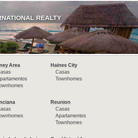
RNATIONAL REALTY
ney Area
Haines City
asas
Casas
partamentos
Townhomes
ownhomes
nciana
Reunion
asas
Casas
ownhomes
Apartamentos
Townhomes