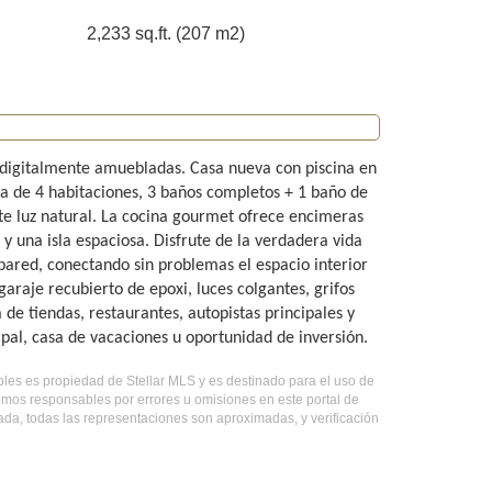
2,233 sq.ft. (207 m2)
 digitalmente amuebladas. Casa nueva con piscina en
 de 4 habitaciones, 3 baños completos + 1 baño de
e luz natural. La cocina gourmet ofrece encimeras
 una isla espaciosa. Disfrute de la verdadera vida
 pared, conectando sin problemas el espacio interior
garaje recubierto de epoxi, luces colgantes, grifos
e tiendas, restaurantes, autopistas principales y
ipal, casa de vacaciones u oportunidad de inversión.
uebles es propiedad de Stellar MLS y es destinado para el uso de
emos responsables por errores u omisiones en este portal de
ada, todas las representaciones son aproximadas, y verificación