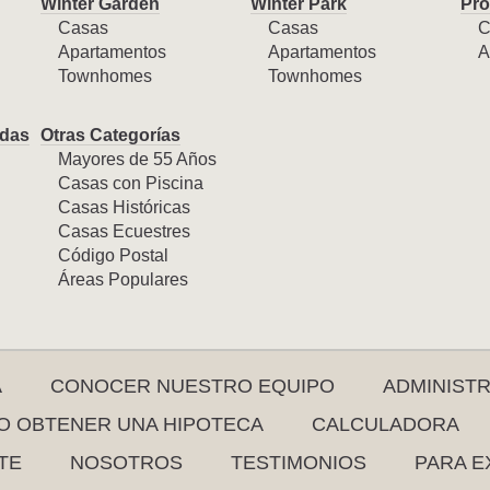
Winter Garden
Winter Park
Pro
Casas
Casas
C
Apartamentos
Apartamentos
A
Townhomes
Townhomes
das
Otras Categorías
Mayores de 55 Años
Casas con Piscina
Casas Históricas
Casas Ecuestres
Código Postal
Áreas Populares
A
CONOCER NUESTRO EQUIPO
ADMINIST
 OBTENER UNA HIPOTECA
CALCULADORA
TE
NOSOTROS
TESTIMONIOS
PARA E