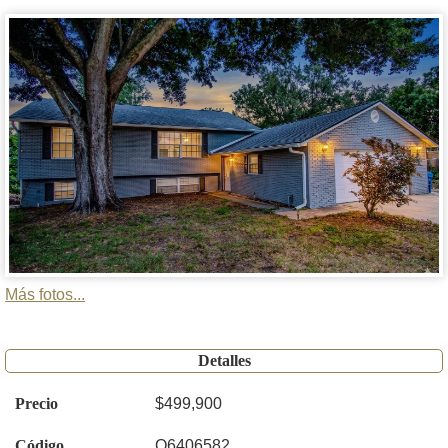
Más fotos...
Detalles
Precio
$499,900
Código
O6406582