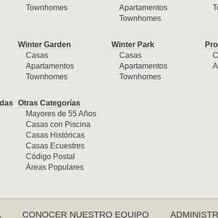
Townhomes
Apartamentos
T
Townhomes
Winter Garden
Winter Park
Pro
Casas
Casas
C
Apartamentos
Apartamentos
A
Townhomes
Townhomes
das
Otras Categorías
Mayores de 55 Años
Casas con Piscina
Casas Históricas
Casas Ecuestres
Código Postal
Áreas Populares
A
CONOCER NUESTRO EQUIPO
ADMINIST