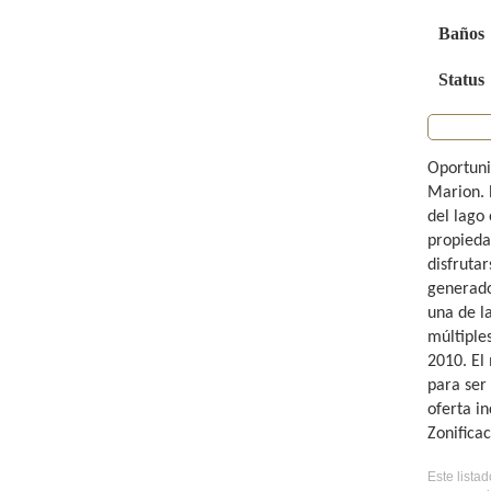
Baños
Status
Oportunid
Marion. 
del lago 
propieda
disfruta
generado
una de l
múltiples
2010. El
para ser 
oferta i
Zonifica
Este lista