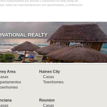
emos responsables por errores u omisiones en este portal de
ada, todas las representaciones son aproximadas, y verificación
RNATIONAL REALTY
ney Area
Haines City
asas
Casas
partamentos
Townhomes
ownhomes
nciana
Reunion
asas
Casas