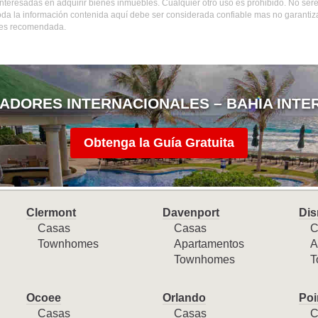
nteresadas en adquirir bienes inmuebles. Cualquier otro uso es prohibido. No ser
Toda la información contenida aquí debe ser considerada confiable mas no garantiz
 es recomendada.
ADORES INTERNACIONALES – BAHIA INTE
Obtenga la Guía Gratuita
Clermont
Davenport
Dis
Casas
Casas
C
Townhomes
Apartamentos
A
Townhomes
T
Ocoee
Orlando
Poi
Casas
Casas
C