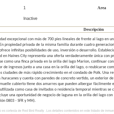
1
Area
Inactive
Descripción
ad excepcional con más de 700 pies lineales de frente al lago en un r
En propiedad privada de la misma familia durante cuatro generaciones
ofrece infinitas posibilidades de uso, inversión o desarrollo. Establec
d en Haines City representa una oferta verdaderamente única con pr
rse como una finca privada en la orilla del lago Marion, continuar 
r de ingresos junto a una casa en la orilla del lago, o reubicarse co
as ciudades de más rápido crecimiento en el condado de Polk. Una res
 huracanes y cuenta con paredes de concreto vertido, un exterior de l
 muelle cubierto tiene dos amarres que pueden albergar fácilmente em
utilizada como casa de invitados o residencia temporal mientras se co
ncluye una oportunidad de negocio de laguna en la orilla del lago con
ción 0803 - SFR y MH).
do es cortesía de Red Bird Realty . Los detalles contenidos en este listado de inmu