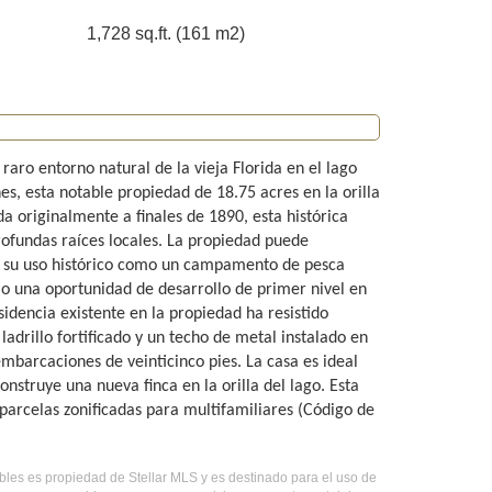
1,728 sq.ft. (161 m2)
aro entorno natural de la vieja Florida en el lago
, esta notable propiedad de 18.75 acres en la orilla
ida originalmente a finales de 1890, esta histórica
ofundas raíces locales. La propiedad puede
con su uso histórico como un campamento de pesca
mo una oportunidad de desarrollo de primer nivel en
idencia existente en la propiedad ha resistido
adrillo fortificado y un techo de metal instalado en
barcaciones de veinticinco pies. La casa es ideal
nstruye una nueva finca en la orilla del lago. Esta
 parcelas zonificadas para multifamiliares (Código de
ebles es propiedad de Stellar MLS y es destinado para el uso de