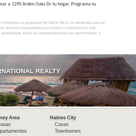
amar a 1290 Arden Oaks Dr tu hogar. Programa tu
 de inmuebles es propiedad de Stellar MLS y es destinado para el
. No seremos responsables por errores u omisiones en este
o garantizada, todas las representaciones son aproximadas, y
RNATIONAL REALTY
ney Area
Haines City
asas
Casas
partamentos
Townhomes