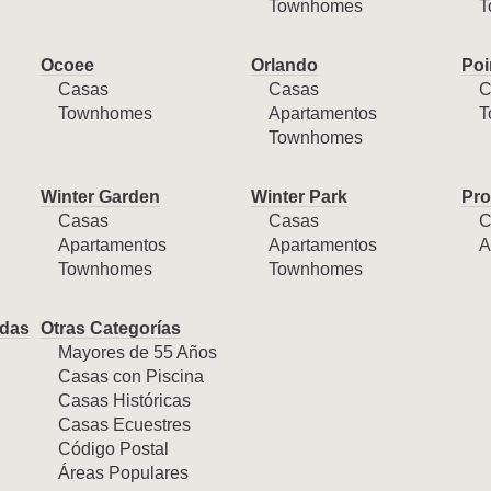
Townhomes
T
Ocoee
Orlando
Poi
Casas
Casas
C
Townhomes
Apartamentos
T
Townhomes
Winter Garden
Winter Park
Pro
Casas
Casas
C
Apartamentos
Apartamentos
A
Townhomes
Townhomes
das
Otras Categorías
Mayores de 55 Años
Casas con Piscina
Casas Históricas
Casas Ecuestres
Código Postal
Áreas Populares