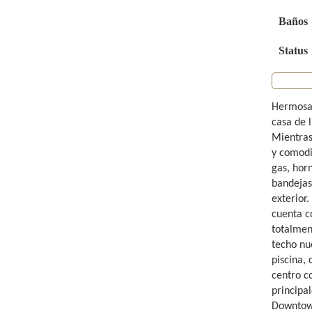
Baños
Status
Hermosa 
casa de 
Mientras
y comodi
gas, hor
bandejas
exterior
cuenta c
totalmen
techo nu
piscina,
centro co
principa
Downtown