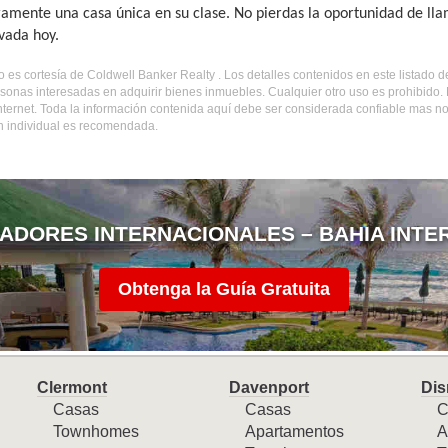
amente una casa única en su clase. No pierdas la oportunidad de ll
ivada hoy.
do es cortesía de Coldwell Banker Realty . Los detalles contenidos en este listado
sonas interesadas en adquirir bienes inmuebles. Cualquier otro uso es prohibido
internet. Toda la información contenida aquí debe ser considerada confiable mas n
ón individual es recomendada.
ADORES INTERNACIONALES – BAHIA INTE
Obtenga la Guía Gratuita
Clermont
Davenport
Dis
Casas
Casas
C
Townhomes
Apartamentos
A