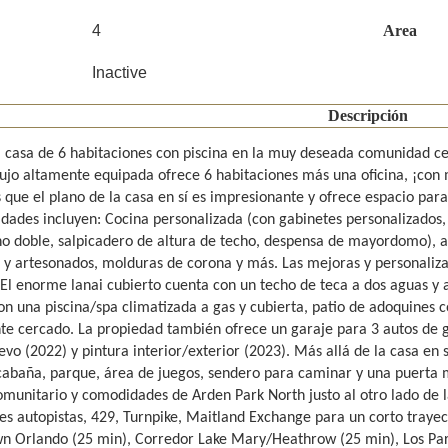
4
Area
Inactive
Descripción
casa de 6 habitaciones con piscina en la muy deseada comunidad cer
lujo altamente equipada ofrece 6 habitaciones más una oficina, ¡con
 que el plano de la casa en sí es impresionante y ofrece espacio para
dades incluyen: Cocina personalizada (con gabinetes personalizados, 
no doble, salpicadero de altura de techo, despensa de mayordomo), a
 y artesonados, molduras de corona y más. Las mejoras y personaliza
. El enorme lanai cubierto cuenta con un techo de teca a dos aguas y 
on una piscina/spa climatizada a gas y cubierta, patio de adoquines 
te cercado. La propiedad también ofrece un garaje para 3 autos de 
evo (2022) y pintura interior/exterior (2023). Más allá de la casa en
 cabaña, parque, área de juegos, sendero para caminar y una puerta 
munitario y comodidades de Arden Park North justo al otro lado de la 
les autopistas, 429, Turnpike, Maitland Exchange para un corto traye
 Orlando (25 min), Corredor Lake Mary/Heathrow (25 min), Los Parqu