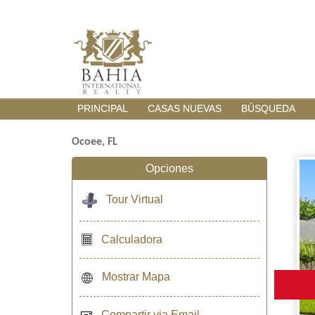
PRINCIPAL
CASAS NUEVAS
BÚSQUEDA
Ocoee, FL
Opciones
Tour Virtual
Calculadora
Mostrar Mapa
Compartir via Email