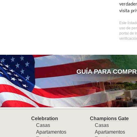
verdader
visita pr
Este lista
uso de per
portal de 
verificaci
GUÍA PARA COMPR
Celebration
Champions Gate
Casas
Casas
Apartamentos
Apartamentos