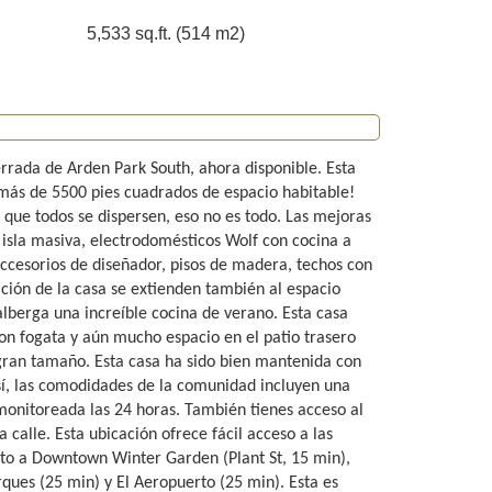
5,533 sq.ft. (514 m2)
rada de Arden Park South, ahora disponible. Esta
 más de 5500 pies cuadrados de espacio habitable!
 que todos se dispersen, eso no es todo. Las mejoras
isla masiva, electrodomésticos Wolf con cocina a
ccesorios de diseñador, pisos de madera, techos con
ción de la casa se extienden también al espacio
alberga una increíble cocina de verano. Esta casa
con fogata y aún mucho espacio en el patio trasero
gran tamaño. Esta casa ha sido bien mantenida con
 sí, las comodidades de la comunidad incluyen una
monitoreada las 24 horas. También tienes acceso al
calle. Esta ubicación ofrece fácil acceso a las
cto a Downtown Winter Garden (Plant St, 15 min),
es (25 min) y El Aeropuerto (25 min). Esta es