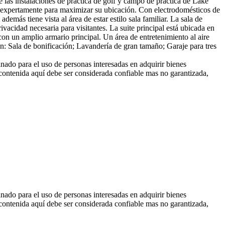
las instalaciones de práctica de golf y campo de práctica de Lake
a expertamente para maximizar su ubicación. Con electrodomésticos de
más tiene vista al área de estar estilo sala familiar. La sala de
ivacidad necesaria para visitantes. La suite principal está ubicada en
a con un amplio armario principal. Un área de entretenimiento al aire
yen: Sala de bonificación; Lavandería de gran tamaño; Garaje para tres
inado para el uso de personas interesadas en adquirir bienes
 contenida aquí debe ser considerada confiable mas no garantizada,
inado para el uso de personas interesadas en adquirir bienes
 contenida aquí debe ser considerada confiable mas no garantizada,