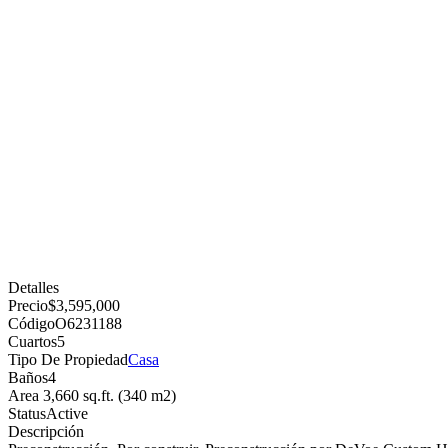
Detalles
Precio
$3,595,000
Código
O6231188
Cuartos
5
Tipo De Propiedad
Casa
Baños
4
Area
3,660 sq.ft. (340 m2)
Status
Active
Descripción