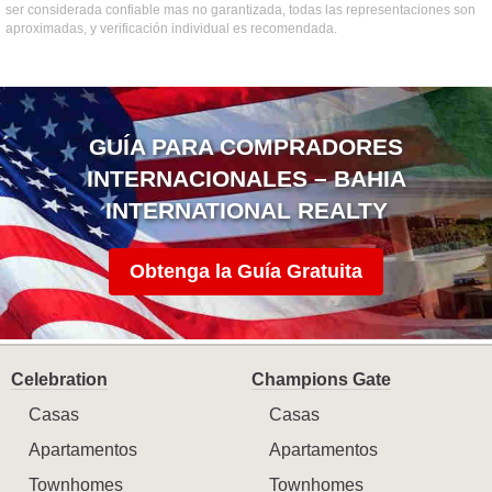
ser considerada confiable mas no garantizada, todas las representaciones son
aproximadas, y verificación individual es recomendada.
GUÍA PARA COMPRADORES
INTERNACIONALES – BAHIA
INTERNATIONAL REALTY
Obtenga la Guía Gratuita
Celebration
Champions Gate
Casas
Casas
Apartamentos
Apartamentos
Townhomes
Townhomes