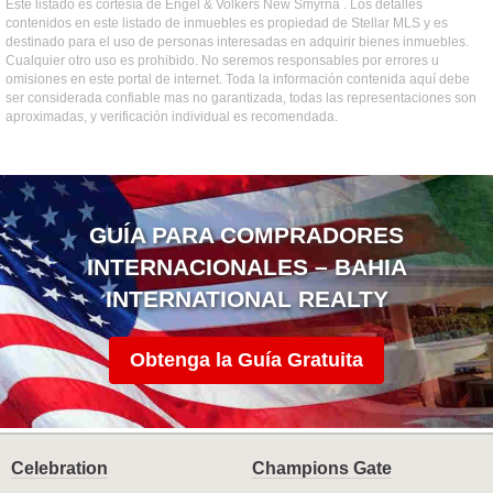
Este listado es cortesía de Engel & Volkers New Smyrna . Los detalles
contenidos en este listado de inmuebles es propiedad de Stellar MLS y es
destinado para el uso de personas interesadas en adquirir bienes inmuebles.
Cualquier otro uso es prohibido. No seremos responsables por errores u
omisiones en este portal de internet. Toda la información contenida aquí debe
ser considerada confiable mas no garantizada, todas las representaciones son
aproximadas, y verificación individual es recomendada.
GUÍA PARA COMPRADORES
INTERNACIONALES – BAHIA
INTERNATIONAL REALTY
Obtenga la Guía Gratuita
Celebration
Champions Gate