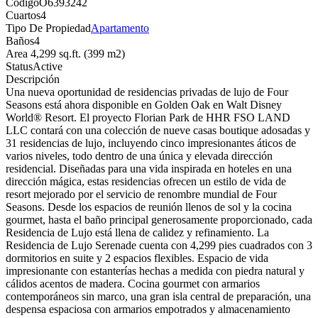
Código
O6393242
Cuartos
4
Tipo De Propiedad
Apartamento
Baños
4
Area
4,299 sq.ft. (399 m2)
Status
Active
Descripción
Una nueva oportunidad de residencias privadas de lujo de Four
Seasons está ahora disponible en Golden Oak en Walt Disney
World® Resort. El proyecto Florian Park de HHR FSO LAND
LLC contará con una colección de nueve casas boutique adosadas y
31 residencias de lujo, incluyendo cinco impresionantes áticos de
varios niveles, todo dentro de una única y elevada dirección
residencial. Diseñadas para una vida inspirada en hoteles en una
dirección mágica, estas residencias ofrecen un estilo de vida de
resort mejorado por el servicio de renombre mundial de Four
Seasons. Desde los espacios de reunión llenos de sol y la cocina
gourmet, hasta el baño principal generosamente proporcionado, cada
Residencia de Lujo está llena de calidez y refinamiento. La
Residencia de Lujo Serenade cuenta con 4,299 pies cuadrados con 3
dormitorios en suite y 2 espacios flexibles. Espacio de vida
impresionante con estanterías hechas a medida con piedra natural y
cálidos acentos de madera. Cocina gourmet con armarios
contemporáneos sin marco, una gran isla central de preparación, una
despensa espaciosa con armarios empotrados y almacenamiento