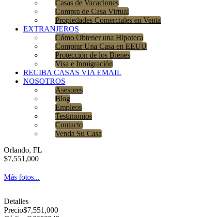
Casas de Vacaciones
Compra de Casa Virtual
Propiedades Comerciales en Venta
EXTRANJEROS
Cómo Obtener una Hipoteca
Comprar Una Casa en EEUU
Protección de los Bienes
Visa e Inmigración
RECIBA CASAS VIA EMAIL
NOSOTROS
Asesores
Blog
Empleos
Testimonios
Contacto
Venda Su Casa
Orlando, FL
$7,551,000
Más fotos...
Detalles
Precio
$7,551,000