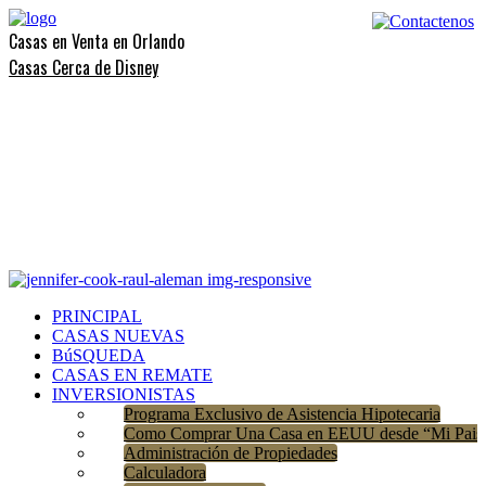
Casas en Venta en Orlando
Casas Cerca de Disney
PRINCIPAL
CASAS NUEVAS
BúSQUEDA
CASAS EN REMATE
INVERSIONISTAS
Programa Exclusivo de Asistencia Hipotecaria
Como Comprar Una Casa en EEUU desde “Mi Pais
Administración de Propiedades
Calculadora