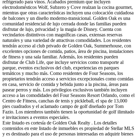
refrigerado para vinos. Acabados premium que incluyen
electrodomésticos Wolf, Subzero y Cove realzan la cocina gourmet,
mientras que otras características incluyen una colocación cuidadosa
de balcones y un diseño moderno-transicional. Golden Oak es una
comunidad residencial de lujo cerrada donde las familias pueden
disfrutar de lujo, privacidad y la magia de Disney. Cuenta con
vecindarios distintivos con magníficas casas, extensas reservas
naturales y una variedad de atractivas comodidades. Los residentes
tendrán acceso al club privado de Golden Oak, Summerhouse, con
excelentes opciones de comida, patios, área de piscina, instalaciones
de fitness y una sala familiar. Además, los residentes pueden
disfrutar de Club Life, que incluye servicios como transporte al
parque, eventos exclusivos del club, experiencias en parques
temáticos y mucho más. Como residentes de Four Seasons, los
propietarios tendrán acceso a servicios excepcionales como comidas
en casa, servicio de comida y bebida junto a la piscina, áreas para
pasear perros y más. Los privilegios exclusivos también incluyen
acceso a las comodidades del Four Seasons Resort Orlando, como el
Centro de Fitness, canchas de tenis y pickleball, el spa de 13,000
pies cuadrados y el aclamado campo de golf diseñado por Tom
Fazio. Los miembros también tienen la oportunidad de golf ilimitado
e invitaciones a eventos especiales.
Este listado es cortesía de Golden Oak Realty . Los detalles
contenidos en este listado de inmuebles es propiedad de Stellar MLS
y es destinado para el uso de personas interesadas en adquirir bienes