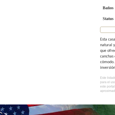
Baños
Status
Esta cas
natural 
que ofre
canchas 
cómodo. 
inversió
Este lista
para el us
este porta
aproximada