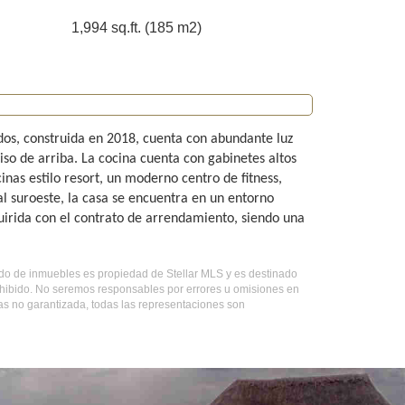
1,994 sq.ft. (185 m2)
ados, construida en 2018, cuenta con abundante luz
iso de arriba. La cocina cuenta con gabinetes altos
as estilo resort, un moderno centro de fitness,
l suroeste, la casa se encuentra en un entorno
uirida con el contrato de arrendamiento, siendo una
stado de inmuebles es propiedad de Stellar MLS y es destinado
ohibido. No seremos responsables por errores u omisiones en
mas no garantizada, todas las representaciones son