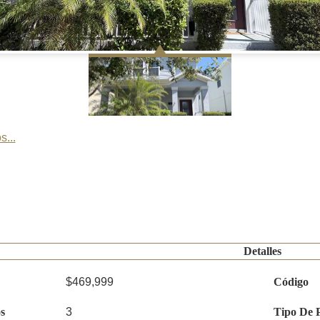
s...
Detalles
$469,999
Código
s
3
Tipo De 