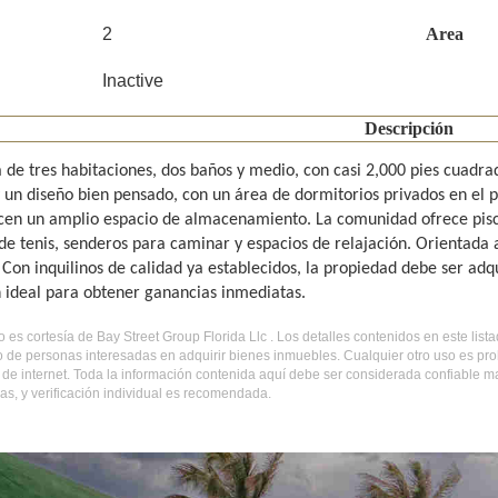
2
Area
Inactive
Descripción
a de tres habitaciones, dos baños y medio, con casi 2,000 pies cuadr
y un diseño bien pensado, con un área de dormitorios privados en el p
cen un amplio espacio de almacenamiento. La comunidad ofrece piscin
de tenis, senderos para caminar y espacios de relajación. Orientada a
Con inquilinos de calidad ya establecidos, la propiedad debe ser adq
n ideal para obtener ganancias inmediatas.
do es cortesía de Bay Street Group Florida Llc . Los detalles contenidos en este li
o de personas interesadas en adquirir bienes inmuebles. Cualquier otro uso es pr
l de internet. Toda la información contenida aquí debe ser considerada confiable 
s, y verificación individual es recomendada.