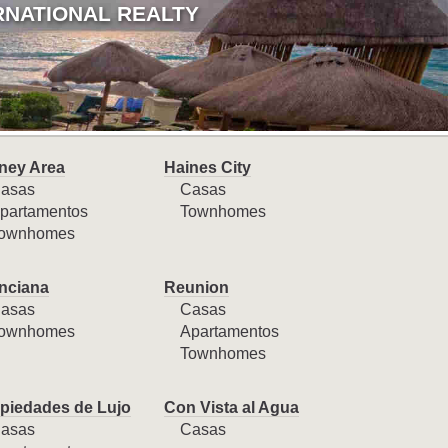
RNATIONAL REALTY
ney Area
Haines City
asas
Casas
partamentos
Townhomes
ownhomes
nciana
Reunion
asas
Casas
ownhomes
Apartamentos
Townhomes
piedades de Lujo
Con Vista al Agua
asas
Casas