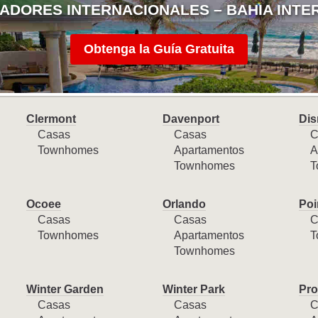
ADORES INTERNACIONALES – BAHIA INTE
Obtenga la Guía Gratuita
Clermont
Davenport
Dis
Casas
Casas
C
Townhomes
Apartamentos
A
Townhomes
T
Ocoee
Orlando
Poi
Casas
Casas
C
Townhomes
Apartamentos
T
Townhomes
Winter Garden
Winter Park
Pro
Casas
Casas
C