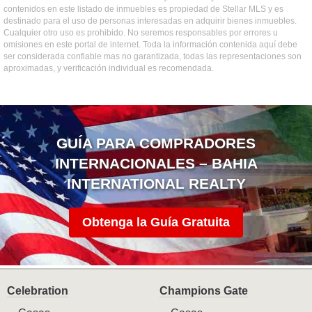
contenidos en este listado de inmuebles es propiedad de Stellar MLS y es
destinado para el uso de personas interesadas en adquirir bienes inmuebles.
Cualquier otro uso es prohibido. No seremos responsables por errores u
omisiones en este portal de internet. Toda la información contenida aquí debe
ser considerada confiable mas no garantizada, todas las representaciones son
aproximadas, y verificación individual es recomendada.
GUÍA PARA COMPRADORES
INTERNACIONALES – BAHIA
INTERNATIONAL REALTY
Obtenga la Guía Gratuita
Celebration
Champions Gate