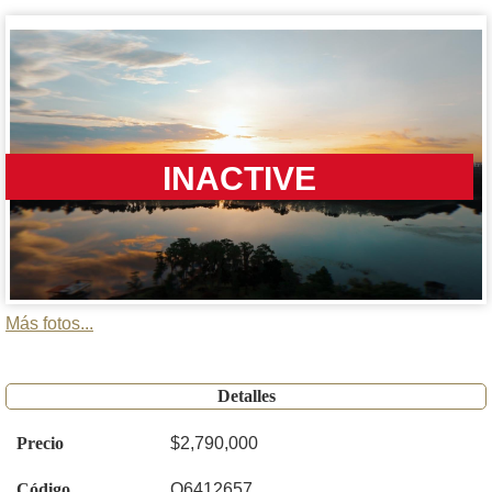
INACTIVE
Más fotos...
Detalles
Precio
$2,790,000
Código
O6412657