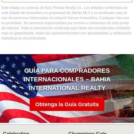
Este listado es cortesía de Epic Florida Realty Llc . Los detalles contenidos en
este listado de inmuebles es propiedad de Stellar MLS y es destinado para el
uso de personas interesadas en adquirir bienes inmuebles. Cualquier otro uso
es prohibido. No seremos responsables por errores u omisiones en este portal
de internet. Toda la información contenida aquí debe ser considerada confiable
mas no garantizada, todas las representaciones son aproximadas, y verificación
individual es recomendada.
GUÍA PARA COMPRADORES
INTERNACIONALES – BAHIA
INTERNATIONAL REALTY
Obtenga la Guía Gratuita
Celebration
Champions Gate