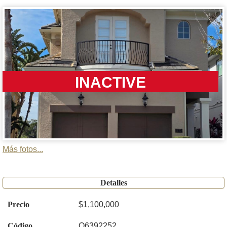
INACTIVE
Más fotos...
Detalles
Precio
$1,100,000
Código
O6392252