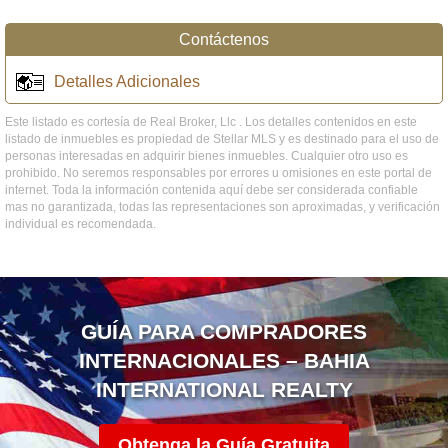
Contáctenos
Detalles Adicionales
Este listado es cortesía de Real Broker, Llc . Los detalles contenidos en este
listado de inmuebles es propiedad de Stellar MLS y es destinado para el uso de
personas interesadas en adquirir bienes inmuebles. Cualquier otro uso es
prohibido. No seremos responsables por errores u omisiones en este portal de
internet. Toda la información contenida aquí debe ser considerada confiable
mas no garantizada, todas las representaciones son aproximadas, y verificación
individual es recomendada.
GUÍA PARA COMPRADORES
INTERNACIONALES – BAHIA
INTERNATIONAL REALTY
Obtenga la Guía Gratuita