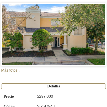
Más fotos...
Detalles
Precio
$297,000
Código
S5147943