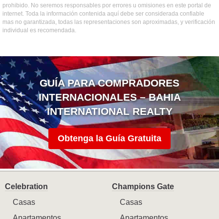
prohibido. No seremos responsables por errores u omisiones en este portal de
internet. Toda la información contenida aquí debe ser considerada confiable
mas no garantizada, todas las representaciones son aproximadas, y verificación
individual es recomendada.
GUÍA PARA COMPRADORES
INTERNACIONALES – BAHIA
INTERNATIONAL REALTY
Obtenga la Guía Gratuita
Celebration
Champions Gate
Casas
Casas
Apartamentos
Apartamentos