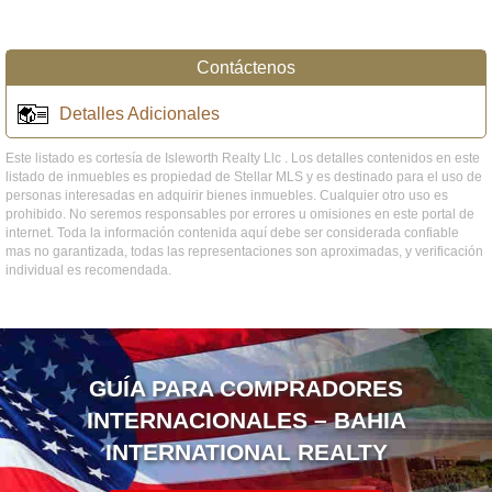
Contáctenos
Detalles Adicionales
Este listado es cortesía de Isleworth Realty Llc . Los detalles contenidos en este
listado de inmuebles es propiedad de Stellar MLS y es destinado para el uso de
personas interesadas en adquirir bienes inmuebles. Cualquier otro uso es
prohibido. No seremos responsables por errores u omisiones en este portal de
internet. Toda la información contenida aquí debe ser considerada confiable
mas no garantizada, todas las representaciones son aproximadas, y verificación
individual es recomendada.
GUÍA PARA COMPRADORES
INTERNACIONALES – BAHIA
INTERNATIONAL REALTY