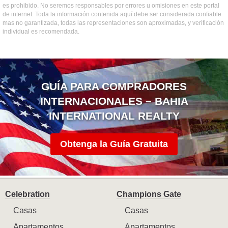
es prohibido. No seremos responsables por errores u omisiones en este portal
de internet. Toda la información contenida aquí debe ser considerada confiable
mas no garantizada, todas las representaciones son aproximadas, y verificación
individual es recomendada.
GUÍA PARA COMPRADORES
INTERNACIONALES – BAHIA
INTERNATIONAL REALTY
Obtenga la Guía Gratuita
Celebration
Champions Gate
Casas
Casas
Apartamentos
Apartamentos