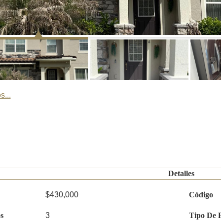
s...
Detalles
$430,000
Código
s
3
Tipo De 