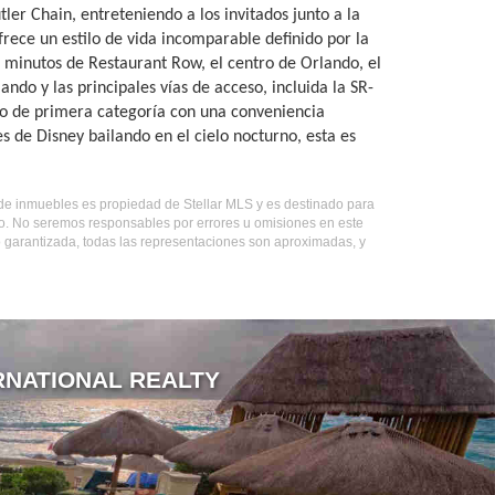
ler Chain, entreteniendo a los invitados junto a la
frece un estilo de vida incomparable definido por la
 minutos de Restaurant Row, el centro de Orlando, el
ando y las principales vías de acceso, incluida la SR-
ago de primera categoría con una conveniencia
s de Disney bailando en el cielo nocturno, esta es
o de inmuebles es propiedad de Stellar MLS y es destinado para
do. No seremos responsables por errores u omisiones en este
o garantizada, todas las representaciones son aproximadas, y
RNATIONAL REALTY