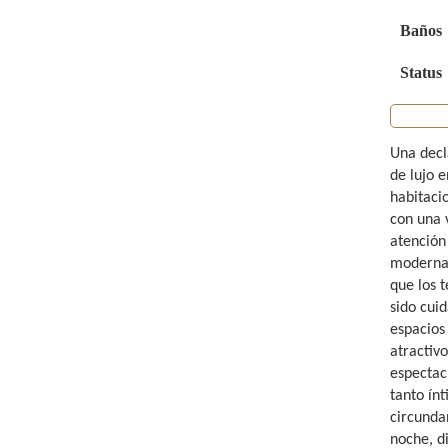
Baños
Status
Una decl
de lujo 
habitaci
con una 
atención
moderna.
que los 
sido cui
espacios
atractivo
espectac
tanto ín
circundan
noche, d