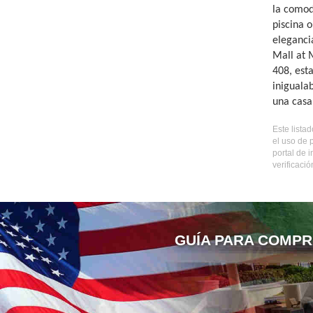
la comodi
piscina o
eleganci
Mall at M
408, est
inigualab
una casa 
Este lista
el uso de 
portal de 
verificaci
GUÍA PARA COMPR