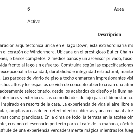
6
Area
Active
Descripción
aración arquitectónica única en el lago Down, esta extraordinaria m
en el corazón de Windermere. Ubicada en el prestigioso Butler Chain 
ones, 5 baños completos, 2 medios baños y un ascensor privado, fusi
vida frente al lago sin esfuerzo. Construida según las especificacion
 excepcional a la calidad, durabilidad e integridad estructural, mant
 Las paredes de vidrio de piso a techo enmarcan impresionantes vista
techos altos y los espacios de vida de concepto abierto crean una at
dadosamente seleccionado, desde los acabados de diseño y la iluminac
 interiores y exteriores. Las comodidades de lujo para el bienestar,
 inspirado en resorts de la casa. La experiencia de vida al aire libr
ular, amplias áreas de entretenimiento cubiertas y una cocina al air
timas como grandiosas. En la cima de todo, la terraza en la azotea of
te, creando el escenario perfecto para el café de la mañana, cócteles
isfrute de una experiencia verdaderamente mágica mientras los fuegos