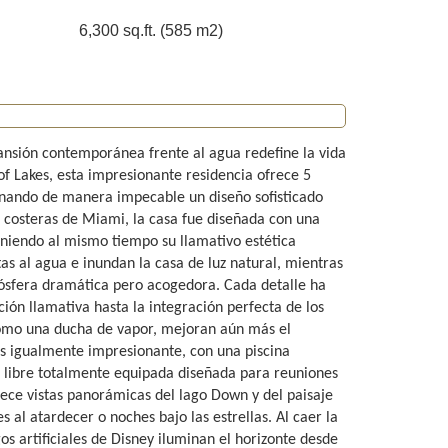
6,300 sq.ft. (585 m2)
ansión contemporánea frente al agua redefine la vida
of Lakes, esta impresionante residencia ofrece 5
onando de manera impecable un diseño sofisticado
es costeras de Miami, la casa fue diseñada con una
eniendo al mismo tiempo su llamativo estética
s al agua e inundan la casa de luz natural, mientras
mósfera dramática pero acogedora. Cada detalle ha
ión llamativa hasta la integración perfecta de los
 como una ducha de vapor, mejoran aún más el
e es igualmente impresionante, con una piscina
e libre totalmente equipada diseñada para reuniones
rece vistas panorámicas del lago Down y del paisaje
 al atardecer o noches bajo las estrellas. Al caer la
 artificiales de Disney iluminan el horizonte desde