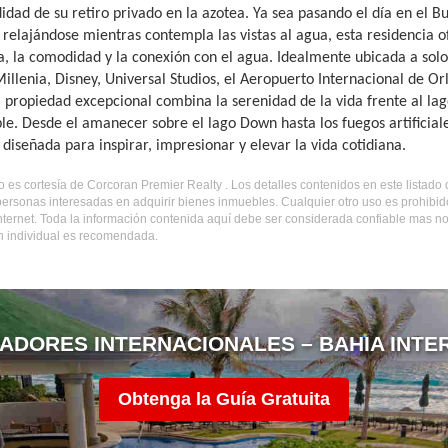
dad de su retiro privado en la azotea. Ya sea pasando el día en el But
 relajándose mientras contempla las vistas al agua, esta residencia o
a, la comodidad y la conexión con el agua. Idealmente ubicada a solo
illenia, Disney, Universal Studios, el Aeropuerto Internacional de Orl
a propiedad excepcional combina la serenidad de la vida frente al l
le. Desde el amanecer sobre el lago Down hasta los fuegos artificiale
diseñada para inspirar, impresionar y elevar la vida cotidiana.
do es cortesía de Corcoran Premier Realty . Los detalles contenidos en este listad
personas interesadas en adquirir bienes inmuebles. Cualquier otro uso es prohibi
internet. Toda la información contenida aquí debe ser considerada confiable mas n
ón individual es recomendada.
ADORES INTERNACIONALES – BAHIA INTE
Obtenga la Guía Gratuita