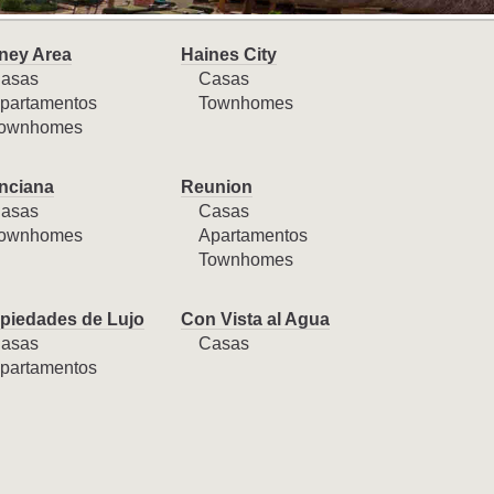
ney Area
Haines City
asas
Casas
partamentos
Townhomes
ownhomes
nciana
Reunion
asas
Casas
ownhomes
Apartamentos
Townhomes
piedades de Lujo
Con Vista al Agua
asas
Casas
partamentos