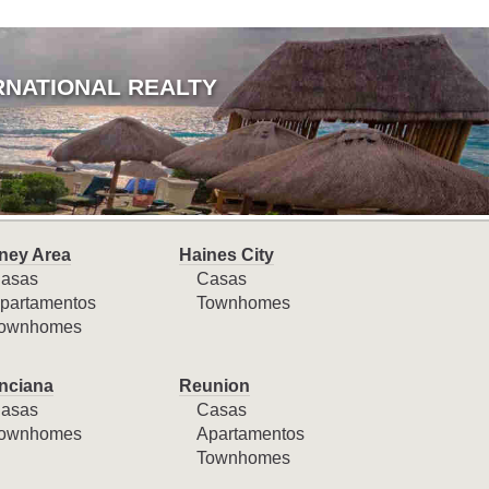
RNATIONAL REALTY
ney Area
Haines City
asas
Casas
partamentos
Townhomes
ownhomes
nciana
Reunion
asas
Casas
ownhomes
Apartamentos
Townhomes