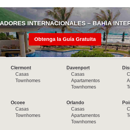
ADORES INTERNACIONALES – BAHIA INTE
Obtenga la Guía Gratuita
Clermont
Davenport
Dis
Casas
Casas
C
Townhomes
Apartamentos
A
Townhomes
T
Ocoee
Orlando
Poi
Casas
Casas
C
Townhomes
Apartamentos
T
Townhomes