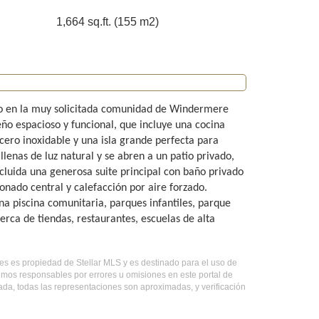
1,664 sq.ft. (155 m2)
do en la muy solicitada comunidad de Windermere
ño espacioso y funcional, que incluye una cocina
ero inoxidable y una isla grande perfecta para
lenas de luz natural y se abren a un patio privado,
incluida una generosa suite principal con baño privado
ionado central y calefacción por aire forzado.
na piscina comunitaria, parques infantiles, parque
rca de tiendas, restaurantes, escuelas de alta
bles es propiedad de Stellar MLS y es destinado para el uso de
emos responsables por errores u omisiones en este portal de
ada, todas las representaciones son aproximadas, y verificación