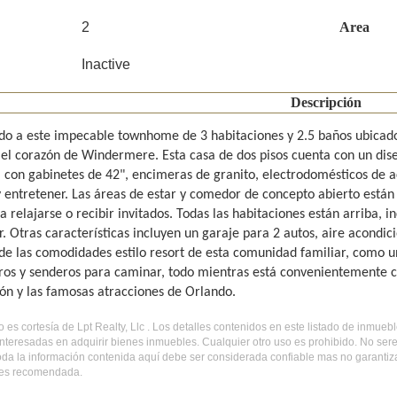
2
Area
Inactive
Descripción
do a este impecable townhome de 3 habitaciones y 2.5 baños ubica
n el corazón de Windermere. Esta casa de dos pisos cuenta con un dise
con gabinetes de 42", encimeras de granito, electrodomésticos de ac
 entretener. Las áreas de estar y comedor de concepto abierto están l
a relajarse o recibir invitados. Todas las habitaciones están arriba, 
r. Otras características incluyen un garaje para 2 autos, aire acondic
 de las comodidades estilo resort de esta comunidad familiar, como u
ros y senderos para caminar, todo mientras está convenientemente ce
ión y las famosas atracciones de Orlando.
do es cortesía de Lpt Realty, Llc . Los detalles contenidos en este listado de inmue
nteresadas en adquirir bienes inmuebles. Cualquier otro uso es prohibido. No ser
Toda la información contenida aquí debe ser considerada confiable mas no garantiz
 es recomendada.