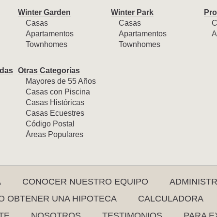
Winter Garden
Winter Park
Pro
Casas
Casas
C
Apartamentos
Apartamentos
A
Townhomes
Townhomes
das
Otras Categorías
Mayores de 55 Años
Casas con Piscina
Casas Históricas
Casas Ecuestres
Código Postal
Áreas Populares
A
CONOCER NUESTRO EQUIPO
ADMINIST
 OBTENER UNA HIPOTECA
CALCULADORA
TE
NOSOTROS
TESTIMONIOS
PARA E