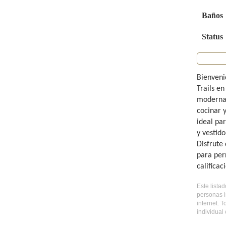
Baños
Status
Bienveni
Trails e
moderna 
cocinar y
ideal par
y vestido
Disfrute
para per
calificac
Este lista
personas i
internet. 
individual