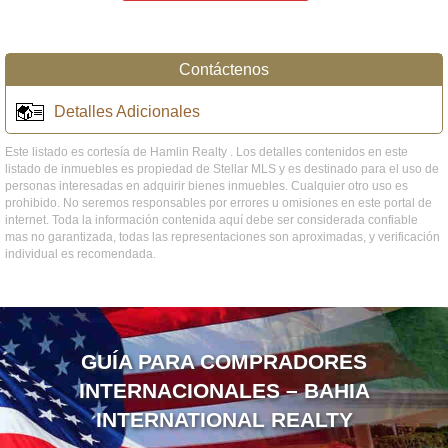
Contáctenos
Detalles Adicionales
Este listado es cortesía de Hamlin Realty . Los detalles contenidos en este
listado de inmuebles es propiedad de Stellar MLS y es destinado para el uso de
personas interesadas en adquirir bienes inmuebles. Cualquier otro uso es
prohibido. No seremos responsables por errores u omisiones en este portal de
internet. Toda la información contenida aquí debe ser considerada confiable
mas no garantizada, todas las representaciones son aproximadas, y verificación
individual es recomendada.
GUÍA PARA COMPRADORES
INTERNACIONALES – BAHIA
INTERNATIONAL REALTY