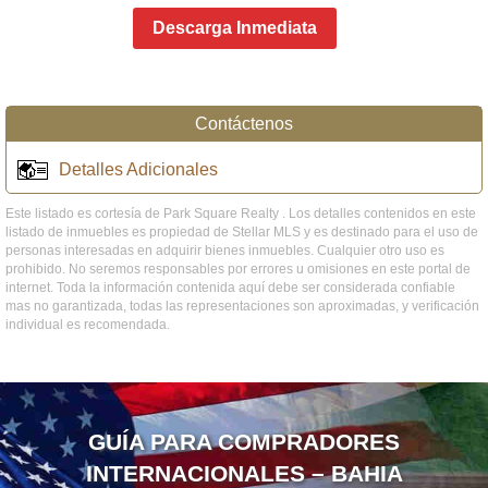
Descarga Inmediata
Contáctenos
Detalles Adicionales
Este listado es cortesía de Park Square Realty . Los detalles contenidos en este
listado de inmuebles es propiedad de Stellar MLS y es destinado para el uso de
personas interesadas en adquirir bienes inmuebles. Cualquier otro uso es
prohibido. No seremos responsables por errores u omisiones en este portal de
internet. Toda la información contenida aquí debe ser considerada confiable
mas no garantizada, todas las representaciones son aproximadas, y verificación
individual es recomendada.
GUÍA PARA COMPRADORES
INTERNACIONALES – BAHIA