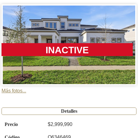
INACTIVE
Más fotos...
Detalles
Precio
$2,999,990
Código
O6346469