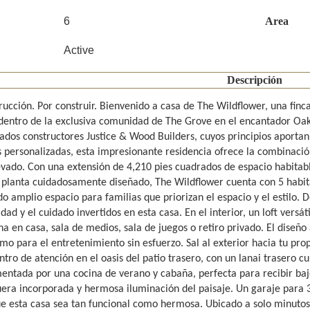
6
Area
Active
Descripción
rucción. Por construir. Bienvenido a casa de The Wildflower, una fin
dentro de la exclusiva comunidad de The Grove en el encantador Oakl
dos constructores Justice & Wood Builders, cuyos principios aportan
s personalizadas, esta impresionante residencia ofrece la combinaci
levado. Con una extensión de 4,210 pies cuadrados de espacio habitabl
 planta cuidadosamente diseñado, The Wildflower cuenta con 5 habit
do amplio espacio para familias que priorizan el espacio y el estilo.
idad y el cuidado invertidos en esta casa. En el interior, un loft versáti
na en casa, sala de medios, sala de juegos o retiro privado. El diseño
mo para el entretenimiento sin esfuerzo. Sal al exterior hacia tu pro
ntro de atención en el oasis del patio trasero, con un lanai trasero 
ntada por una cocina de verano y cabaña, perfecta para recibir bajo 
era incorporada y hermosa iluminación del paisaje. Un garaje para 3
e esta casa sea tan funcional como hermosa. Ubicado a solo minutos