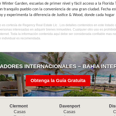
e Winter Garden, escuelas de primer nivel y fácil acceso a la Florida
 un tranquilo pueblo con la conveniencia de una gran ciudad. Fecha e
hoy y experimenta la diferencia de Justice & Wood, donde cada hogar s
do es cortesía de Regency Real Estate Llc . Los detalles contenidos en este listad
personas interesadas en adquirir bienes inmuebles. Cualquier otro uso es prohibi
internet. Toda la información contenida aquí debe ser considerada confiable mas n
ón individual es recomendada.
ADORES INTERNACIONALES – BAHIA INTE
Obtenga la Guía Gratuita
Clermont
Davenport
Dis
Casas
Casas
C