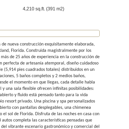
4,210 sq.ft. (391 m2)
ca de nueva construcción exquisitamente elaborada,
and, Florida. Construida magistralmente por los
 más de 25 años de experiencia en la construcción de
ón perfecta de artesanía atemporal, diseño cuidadoso
e (5,914 pies cuadrados totales) distribuidos en un
aciones, 5 baños completos y 2 medios baños,
 Desde el momento en que llegas, cada detalle habla
l y una sala flexible ofrecen infinitas posibilidades:
 abierto y fluido está pensado tanto para la vida
pio resort privado. Una piscina y spa personalizados
cubierto con pantallas desplegables, una chimenea
el sol de Florida. Disfruta de las noches en casa con
 autos completa las características pensadas que
 del vibrante escenario gastronómico y comercial del