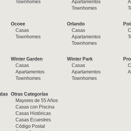
Townhomes
Apartamentos
A
Townhomes
T
Ocoee
Orlando
Poi
Casas
Casas
C
Townhomes
Apartamentos
T
Townhomes
Winter Garden
Winter Park
Pro
Casas
Casas
C
Apartamentos
Apartamentos
A
Townhomes
Townhomes
das
Otras Categorías
Mayores de 55 Años
Casas con Piscina
Casas Históricas
Casas Ecuestres
Código Postal