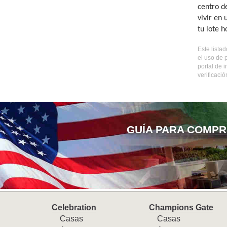
centro d
vivir en
tu lote 
Este lista
el uso de 
portal de 
verificaci
GUÍA PARA COMPR
Celebration
Champions Gate
Casas
Casas