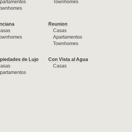
partamentos
Townhomes
ownhomes
nciana
Reunion
asas
Casas
ownhomes
Apartamentos
Townhomes
piedades de Lujo
Con Vista al Agua
asas
Casas
partamentos