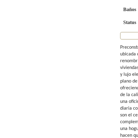
Baños
Status
Preconst
ubicada 
renombra
vivienda
y lujo e
plano de
ofrecien
de la cal
una ofici
diaria co
son el ce
compleme
una hogu
hacen qu