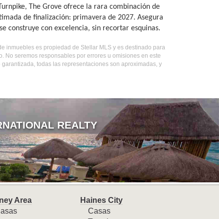
 Turnpike, The Grove ofrece la rara combinación de
stimada de finalización: primavera de 2027. Asegura
e construye con excelencia, sin recortar esquinas.
o de inmuebles es propiedad de Stellar MLS y es destinado para
do. No seremos responsables por errores u omisiones en este
o garantizada, todas las representaciones son aproximadas, y
RNATIONAL REALTY
ney Area
Haines City
asas
Casas