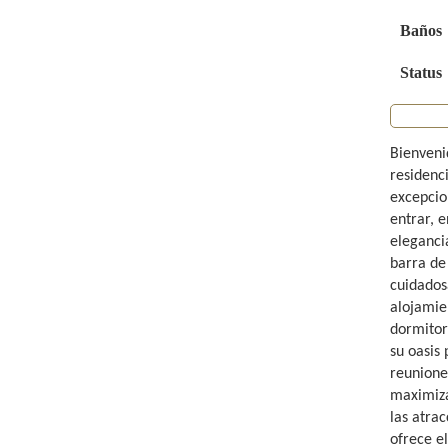
Baños
Status
Bienvenid
residenc
excepcio
entrar, 
eleganci
barra de
cuidados
alojamien
dormitori
su oasis 
reunione
maximiza
las atra
ofrece e