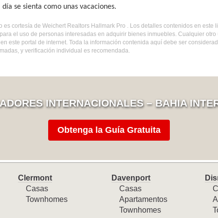
 día se sienta como unas vacaciones.
do es cortesía de Weichert Realtors Hallmark Pro . Los detalles contenidos en este
para el uso de personas interesadas en adquirir bienes inmuebles. Cualquier otro
en este portal de internet. Toda la información contenida aquí debe ser considera
madas, y verificación individual es recomendada.
ADORES INTERNACIONALES – BAHIA INTE
Obtenga la Guía Gratuita
Clermont
Davenport
Dis
Casas
Casas
C
Townhomes
Apartamentos
A
Townhomes
T