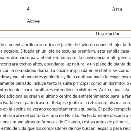
4
Area
Active
Descripción
o a un extraordinario retiro de jardín de invierno donde el lujo, la fl
ia notable. Situada en un lote de esquina premium, esta amplia casa 
nales diseñados para el entretenimiento, la convivencia multi-generac
encontrará techos altos, abundante luz natural y un plano de planta
a con la comodidad diaria. La cocina inspirada en el chef sirve como 
 desayuno, abundantes gabinetes y flujo continuo hacia la espaciosa s
amente pensado incluye tanto la suite principal como un dormitorio d
tos ideales para familiares extendidos o visitantes. Arriba, una sala
os adicionales crean el último centro de entretenimiento para la famil
privado en el patio trasero. Relájese junto a la reluciente piscina en
s en la cocina de verano completamente equipada. El patio complet
 el disfrute del sol todo el año de Florida. Perfectamente ubicada a
cciones mundialmente famosas de Orlando, restaurantes de primera, t
l estilo de vida que los compradores de hoy buscan: espacio para re