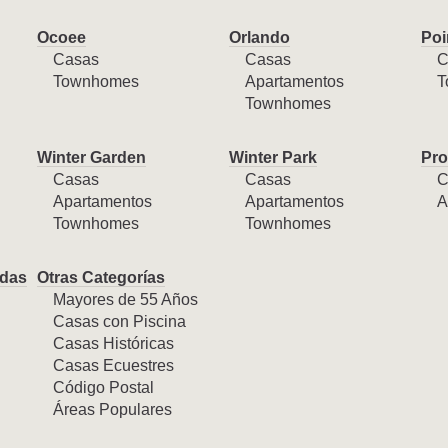
Ocoee
Orlando
Poi
Casas
Casas
C
Townhomes
Apartamentos
T
Townhomes
Winter Garden
Winter Park
Pro
Casas
Casas
C
Apartamentos
Apartamentos
A
Townhomes
Townhomes
das
Otras Categorías
Mayores de 55 Años
Casas con Piscina
Casas Históricas
Casas Ecuestres
Código Postal
Áreas Populares