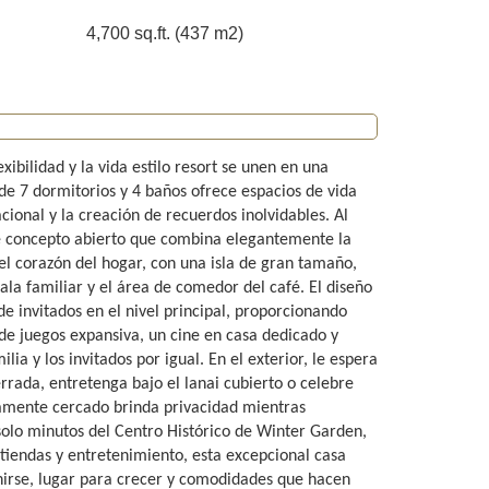
4,700 sq.ft. (437 m2)
exibilidad y la vida estilo resort se unen en una
de 7 dormitorios y 4 baños ofrece espacios de vida
ional y la creación de recuerdos inolvidables. Al
 de concepto abierto que combina elegantemente la
el corazón del hogar, con una isla de gran tamaño,
ala familiar y el área de comedor del café. El diseño
e invitados en el nivel principal, proporcionando
 de juegos expansiva, un cine en casa dedicado y
ia y los invitados por igual. En el exterior, le espera
terrada, entretenga bajo el lanai cubierto o celebre
amente cercado brinda privacidad mientras
 solo minutos del Centro Histórico de Winter Garden,
iendas y entretenimiento, esta excepcional casa
unirse, lugar para crecer y comodidades que hacen