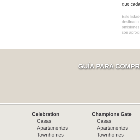
que cada
Este lista
destinado 
omisiones 
son aproxi
GUÍA PARA COMPR
Celebration
Champions Gate
Casas
Casas
Apartamentos
Apartamentos
Townhomes
Townhomes