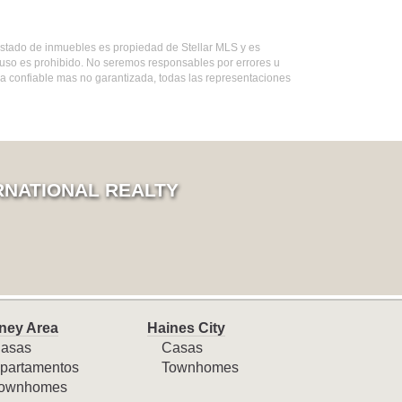
 listado de inmuebles es propiedad de Stellar MLS y es
 uso es prohibido. No seremos responsables por errores u
da confiable mas no garantizada, todas las representaciones
RNATIONAL REALTY
ney Area
Haines City
asas
Casas
partamentos
Townhomes
ownhomes