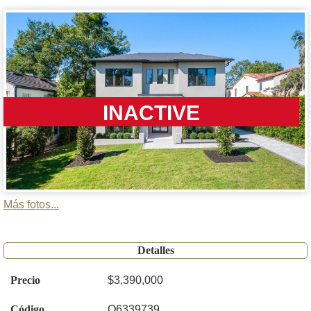
INACTIVE
Más fotos...
Detalles
Precio
$3,390,000
Código
O6339739