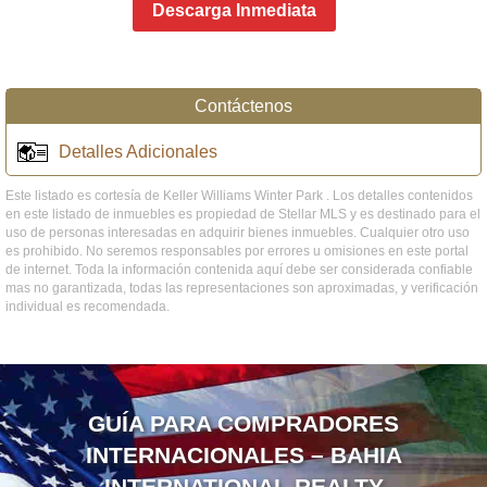
Descarga Inmediata
Contáctenos
Detalles Adicionales
Este listado es cortesía de Keller Williams Winter Park . Los detalles contenidos
en este listado de inmuebles es propiedad de Stellar MLS y es destinado para el
uso de personas interesadas en adquirir bienes inmuebles. Cualquier otro uso
es prohibido. No seremos responsables por errores u omisiones en este portal
de internet. Toda la información contenida aquí debe ser considerada confiable
mas no garantizada, todas las representaciones son aproximadas, y verificación
individual es recomendada.
GUÍA PARA COMPRADORES
INTERNACIONALES – BAHIA
INTERNATIONAL REALTY