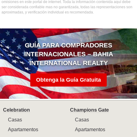
omisiones en este portal de internet. Toda la información contenida aquí debe
ser considerada confiable mas no garantizada, todas las representaciones son
aproximadas, y verificación individual es recomendada.
GUÍA PARA COMPRADORES
INTERNACIONALES – BAHIA
INTERNATIONAL REALTY
Obtenga la Guía Gratuita
Celebration
Champions Gate
Casas
Casas
Apartamentos
Apartamentos