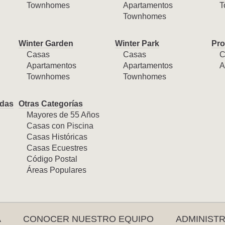
Townhomes
Apartamentos
T
Townhomes
Winter Garden
Winter Park
Pro
Casas
Casas
C
Apartamentos
Apartamentos
A
Townhomes
Townhomes
das
Otras Categorías
Mayores de 55 Años
Casas con Piscina
Casas Históricas
Casas Ecuestres
Código Postal
Áreas Populares
A
CONOCER NUESTRO EQUIPO
ADMINIST