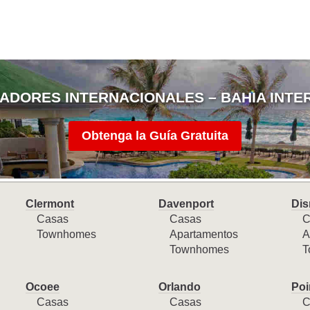
ADORES INTERNACIONALES – BAHIA INTE
Obtenga la Guía Gratuita
Clermont
Davenport
Dis
Casas
Casas
C
Townhomes
Apartamentos
A
Townhomes
T
Ocoee
Orlando
Poi
Casas
Casas
C