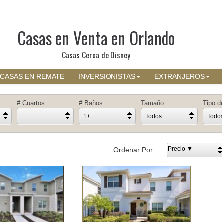
Casas en Venta en Orlando
Casas Cerca de Disney
CASAS EN REMATE
INVERSIONISTAS
EXTRANJEROS
# Cuartos
# Baños
Tamaño
Tipo d
1+
Todos
Todo
Precio ▼
Ordenar Por: