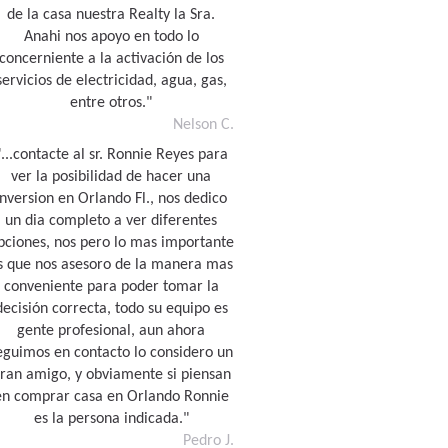
de la casa nuestra Realty la Sra.
Anahi nos apoyo en todo lo
concerniente a la activación de los
servicios de electricidad, agua, gas,
entre otros."
Nelson C.
"...contacte al sr. Ronnie Reyes para
ver la posibilidad de hacer una
inversion en Orlando Fl., nos dedico
un dia completo a ver diferentes
pciones, nos pero lo mas importante
s que nos asesoro de la manera mas
conveniente para poder tomar la
decisión correcta, todo su equipo es
gente profesional, aun ahora
eguimos en contacto lo considero un
ran amigo, y obviamente si piensan
en comprar casa en Orlando Ronnie
es la persona indicada."
Pedro J.