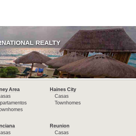
RNATIONAL REALTY
ney Area
Haines City
asas
Casas
partamentos
Townhomes
ownhomes
nciana
Reunion
asas
Casas