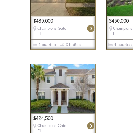
$489,000
$450,000
Champions Gate,
Champions
FL
FL
4 cuartos
3 baños
4 cuartos
$424,500
Champions Gate,
FL