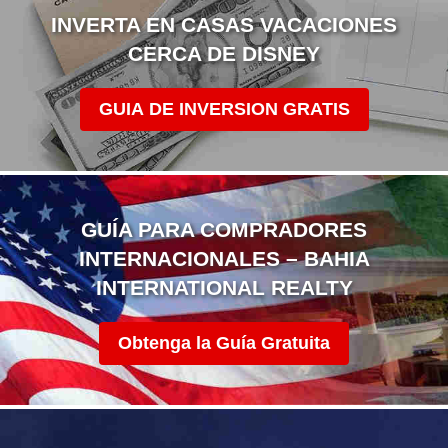
INVERTA EN CASAS VACACIONES
CERCA DE DISNEY
GUIA DE INVERSION GRATIS
GUÍA PARA COMPRADORES
INTERNACIONALES – BAHIA
INTERNATIONAL REALTY
Obtenga la Guía Gratuita