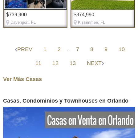
$739,900
$374,990
Davenport, FL
Kissimmee, FL
PREV
1
2
7
8
9
10
..
11
12
13
NEXT
Ver Más Casas
Casas, Condominios y Townhouses en Orlando