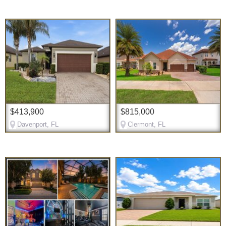
$413,900
$815,000
Davenport, FL
Clermont, FL