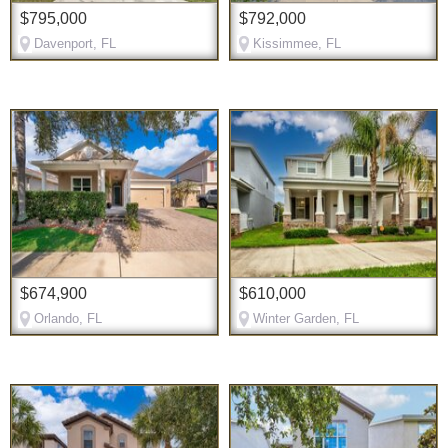
$795,000
$792,000
Davenport, FL
Kissimmee, FL
$674,900
$610,000
Orlando, FL
Winter Garden, FL