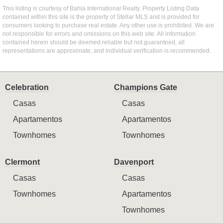
This listing is courtesy of Bahia International Realty. Property Listing Data
contained within this site is the property of Stellar MLS and is provided for
consumers looking to purchase real estate. Any other use is prohibited. We are
not responsible for errors and omissions on this web site. All information
contained herein should be deemed reliable but not guaranteed, all
representations are approximate, and individual verification is recommended.
Celebration
Champions Gate
Casas
Casas
Apartamentos
Apartamentos
Townhomes
Townhomes
Clermont
Davenport
Casas
Casas
Townhomes
Apartamentos
Townhomes