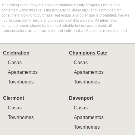
This listing is courtesy of Bahia International Realty. Property Listing Data
contained within this site is the property of Stellar MLS and is provided for
consumers looking to purchase real estate. Any other use is prohibited. We are
not responsible for errors and omissions on this web site. All information
contained herein should be deemed reliable but not guaranteed, all
representations are approximate, and individual verification is recommended.
Celebration
Champions Gate
Casas
Casas
Apartamentos
Apartamentos
Townhomes
Townhomes
Clermont
Davenport
Casas
Casas
Townhomes
Apartamentos
Townhomes