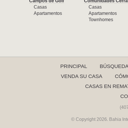
Campos de Golf
Comunidades Cerra
Casas
Casas
Apartamentos
Apartamentos
Townhomes
PRINCIPAL
BÚSQUED
VENDA SU CASA
CÓMO
CASAS EN REMA
CO
(40
© Copyright 2026. Bahia Int