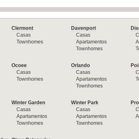
Clermont
Davenport
Dis
Casas
Casas
C
Townhomes
Apartamentos
A
Townhomes
T
Ocoee
Orlando
Poi
Casas
Casas
C
Townhomes
Apartamentos
T
Townhomes
Winter Garden
Winter Park
Pro
Casas
Casas
C
Apartamentos
Apartamentos
A
Townhomes
Townhomes