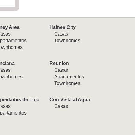
ney Area
Haines City
asas
Casas
partamentos
Townhomes
ownhomes
nciana
Reunion
asas
Casas
ownhomes
Apartamentos
Townhomes
piedades de Lujo
Con Vista al Agua
asas
Casas
partamentos