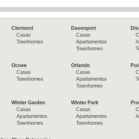
Clermont
Davenport
Dis
Casas
Casas
C
Townhomes
Apartamentos
A
Townhomes
T
Ocoee
Orlando
Poi
Casas
Casas
C
Townhomes
Apartamentos
T
Townhomes
Winter Garden
Winter Park
Pro
Casas
Casas
C
Apartamentos
Apartamentos
A
Townhomes
Townhomes