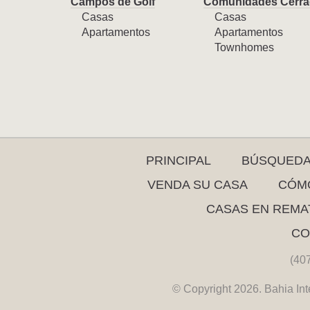
Campos de Golf
Comunidades Cerra
Casas
Casas
Apartamentos
Apartamentos
Townhomes
PRINCIPAL
BÚSQUED
VENDA SU CASA
CÓMO
CASAS EN REMA
CO
(40
© Copyright 2026. Bahia Int