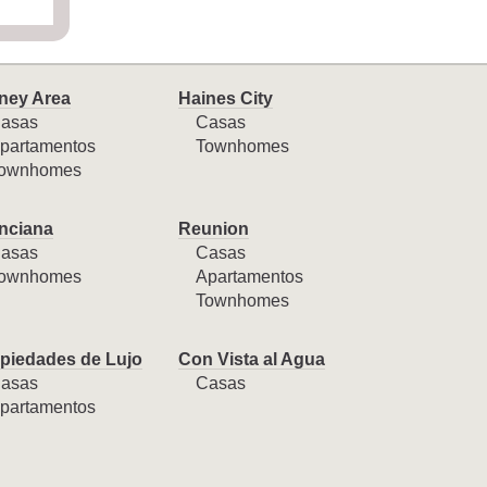
ney Area
Haines City
asas
Casas
partamentos
Townhomes
ownhomes
nciana
Reunion
asas
Casas
ownhomes
Apartamentos
Townhomes
piedades de Lujo
Con Vista al Agua
asas
Casas
partamentos