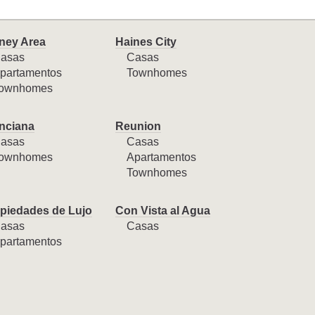
ney Area
Haines City
asas
Casas
partamentos
Townhomes
ownhomes
nciana
Reunion
asas
Casas
ownhomes
Apartamentos
Townhomes
piedades de Lujo
Con Vista al Agua
asas
Casas
partamentos