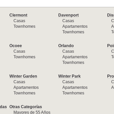
Clermont
Davenport
Dis
Casas
Casas
C
Townhomes
Apartamentos
A
Townhomes
T
Ocoee
Orlando
Poi
Casas
Casas
C
Townhomes
Apartamentos
T
Townhomes
Winter Garden
Winter Park
Pro
Casas
Casas
C
Apartamentos
Apartamentos
A
Townhomes
Townhomes
das
Otras Categorías
Mayores de 55 Años