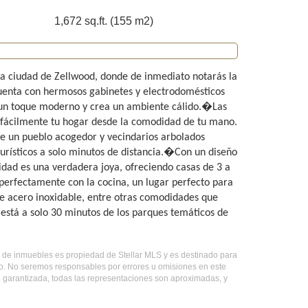
1,672 sq.ft. (155 m2)
 ciudad de Zellwood, donde de inmediato notarás la
 cuenta con hermosos gabinetes y electrodomésticos
e un toque moderno y crea un ambiente cálido.�Las
r fácilmente tu hogar desde la comodidad de tu mano.
e un pueblo acogedor y vecindarios arbolados
urísticos a solo minutos de distancia.�Con un diseño
idad es una verdadera joya, ofreciendo casas de 3 a
 perfectamente con la cocina, un lugar perfecto para
 de acero inoxidable, entre otras comodidades que
está a solo 30 minutos de los parques temáticos de
ado de inmuebles es propiedad de Stellar MLS y es destinado para
do. No seremos responsables por errores u omisiones en este
o garantizada, todas las representaciones son aproximadas, y