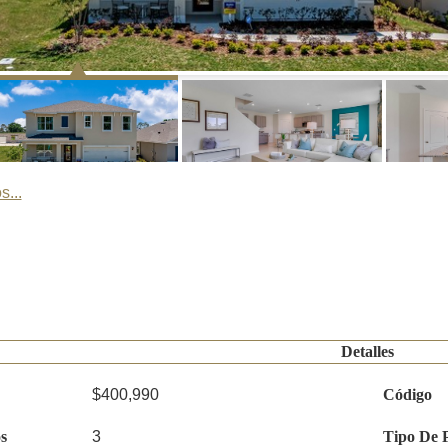
s...
Detalles
$400,990
Código
s
3
Tipo De 