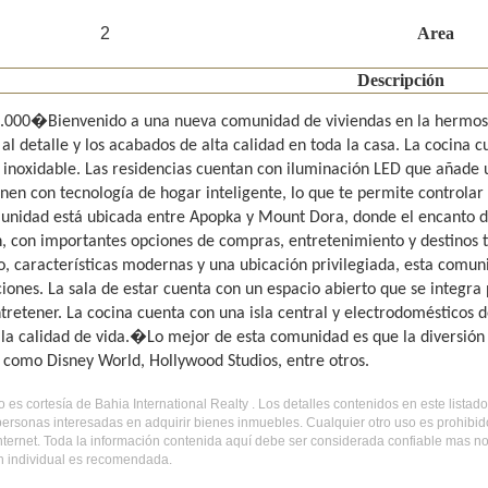
2
Area
Descripción
5.000�Bienvenido a una nueva comunidad de viviendas en la hermosa
 al detalle y los acabados de alta calidad en toda la casa. La cocina
 inoxidable. Las residencias cuentan con iluminación LED que añad
enen con tecnología de hogar inteligente, lo que te permite controla
unidad está ubicada entre Apopka y Mount Dora, donde el encanto d
, con importantes opciones de compras, entretenimiento y destinos t
o, características modernas y una ubicación privilegiada, esta comun
ciones. La sala de estar cuenta con un espacio abierto que se integra
entretener. La cocina cuenta con una isla central y electrodomésticos
la calidad de vida.�Lo mejor de esta comunidad es que la diversión 
 como Disney World, Hollywood Studios, entre otros.
do es cortesía de Bahia International Realty . Los detalles contenidos en este list
personas interesadas en adquirir bienes inmuebles. Cualquier otro uso es prohibi
internet. Toda la información contenida aquí debe ser considerada confiable mas n
ón individual es recomendada.