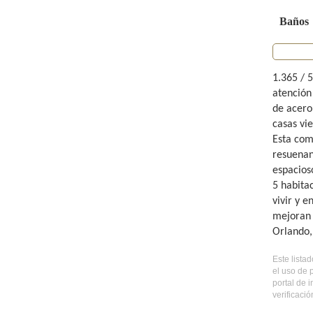
Baños
1.365 / 
atención
de acero
casas vi
Esta com
resuenan
espacios
5 habita
vivir y 
mejoran 
Orlando,
Este lista
el uso de 
portal de 
verificaci