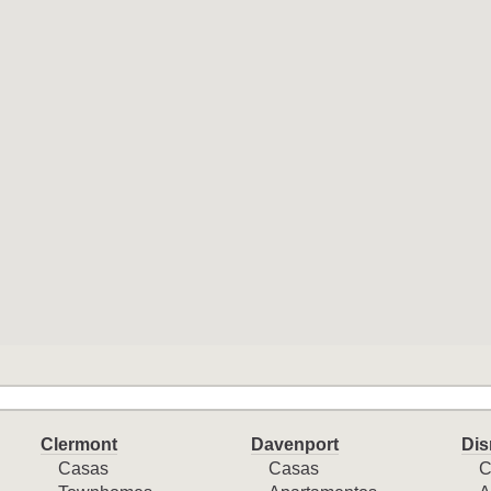
Clermont
Davenport
Dis
Casas
Casas
C