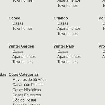
Townhomes
Apartamentos
A
Townhomes
T
Ocoee
Orlando
Poi
Casas
Casas
C
Townhomes
Apartamentos
T
Townhomes
Winter Garden
Winter Park
Pro
Casas
Casas
C
Apartamentos
Apartamentos
A
Townhomes
Townhomes
das
Otras Categorías
Mayores de 55 Años
Casas con Piscina
Casas Históricas
Casas Ecuestres
Código Postal