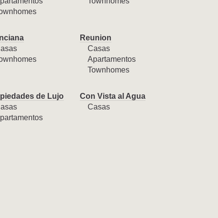
partamentos
Townhomes
ownhomes
nciana
Reunion
asas
Casas
ownhomes
Apartamentos
Townhomes
piedades de Lujo
Con Vista al Agua
asas
Casas
partamentos