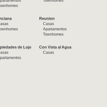
partamentos
Townhomes
ownhomes
nciana
Reunion
asas
Casas
ownhomes
Apartamentos
Townhomes
piedades de Lujo
Con Vista al Agua
asas
Casas
partamentos