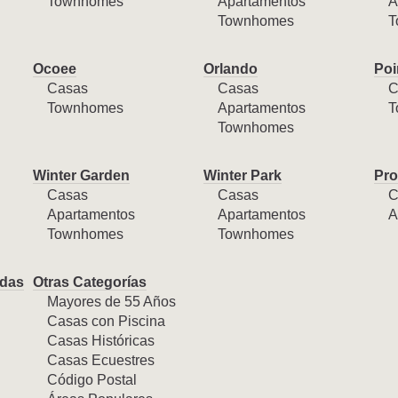
Townhomes
Apartamentos
A
Townhomes
T
Ocoee
Orlando
Poi
Casas
Casas
C
Townhomes
Apartamentos
T
Townhomes
Winter Garden
Winter Park
Pro
Casas
Casas
C
Apartamentos
Apartamentos
A
Townhomes
Townhomes
das
Otras Categorías
Mayores de 55 Años
Casas con Piscina
Casas Históricas
Casas Ecuestres
Código Postal