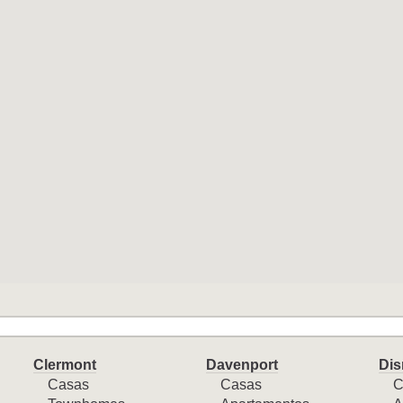
Clermont
Davenport
Dis
Casas
Casas
C