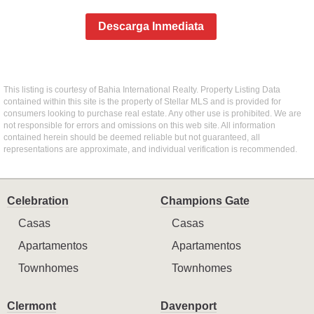
Descarga Inmediata
This listing is courtesy of Bahia International Realty. Property Listing Data
contained within this site is the property of Stellar MLS and is provided for
consumers looking to purchase real estate. Any other use is prohibited. We are
not responsible for errors and omissions on this web site. All information
contained herein should be deemed reliable but not guaranteed, all
representations are approximate, and individual verification is recommended.
Celebration
Champions Gate
Casas
Casas
Apartamentos
Apartamentos
Townhomes
Townhomes
Clermont
Davenport