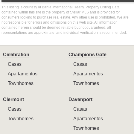
This listing is courtesy of Bahia International Realty. Property Listing Data
contained within this site is the property of Stellar MLS and is provided for
consumers looking to purchase real estate. Any other use is prohibited. We are
not responsible for errors and omissions on this web site. All information
contained herein should be deemed reliable but not guaranteed, all
representations are approximate, and individual verification is recommended.
Celebration
Champions Gate
Casas
Casas
Apartamentos
Apartamentos
Townhomes
Townhomes
Clermont
Davenport
Casas
Casas
Townhomes
Apartamentos
Townhomes